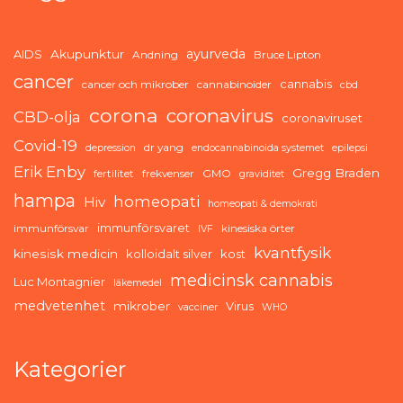
ayurveda
AIDS
Akupunktur
Andning
Bruce Lipton
cancer
cannabis
cancer och mikrober
cannabinoider
cbd
corona
coronavirus
CBD-olja
coronaviruset
Covid-19
dr yang
depression
endocannabinoida systemet
epilepsi
Erik Enby
Gregg Braden
fertilitet
frekvenser
GMO
graviditet
hampa
homeopati
Hiv
homeopati & demokrati
immunförsvaret
immunförsvar
kinesiska örter
IVF
kvantfysik
kinesisk medicin
kolloidalt silver
kost
medicinsk cannabis
Luc Montagnier
läkemedel
medvetenhet
mikrober
Virus
vacciner
WHO
Kategorier