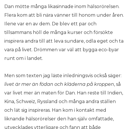
Dan mötte många likasinnade inom hälsorörelsen.
Flera kom att bli nära vänner till honom under åren.
Ilene var en av dem. De blev ett par och
tillsammans höll de många kurser och försökte
inspirera andra till att leva sundare, odla eget och ta
vara på livet. Drömmen var väl att bygga eco-byar
runt om i landet.
Men som texten jag läste inledningsvis också säger:
livet är mer än fö
dan och kl
ä
derna p
å kroppen
, så
var livet mer än maten för Dan. Han reste till Indien,
Kina, Schweiz, Ryssland och många andra ställen
och lät sig inspireras. Han kom i kontakt med
liknande hälsorörelser den han själv omfattade,
utvecklades ytterligare och fann att både