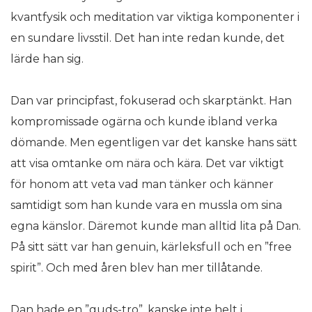
kvantfysik och meditation var viktiga komponenter i
en sundare livsstil. Det han inte redan kunde, det
lärde han sig.
Dan var principfast, fokuserad och skarptänkt. Han
kompromissade ogärna och kunde ibland verka
dömande. Men egentligen var det kanske hans sätt
att visa omtanke om nära och kära. Det var viktigt
för honom att veta vad man tänker och känner
samtidigt som han kunde vara en mussla om sina
egna känslor. Däremot kunde man alltid lita på Dan.
På sitt sätt var han genuin, kärleksfull och en ”free
spirit”. Och med åren blev han mer tillåtande.
Dan hade en ”guds-tro”, kanske inte helt i