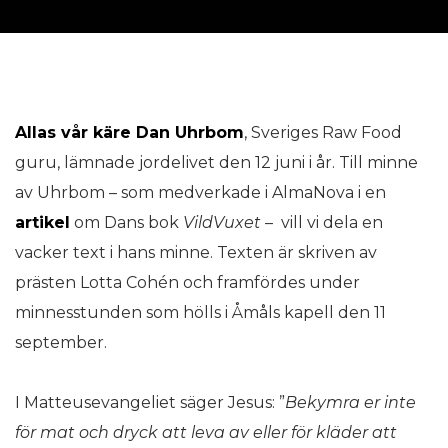
Allas vår käre Dan Uhrbom
, Sveriges Raw Food
guru, lämnade jordelivet den 12 juni i år. Till minne
av Uhrbom – som medverkade i AlmaNova i en
artikel
om Dans bok
VildVuxet
– vill vi dela en
vacker text i hans minne. Texten är skriven av
prästen Lotta Cohén och framfördes under
minnesstunden som hölls i Åmåls kapell den 11
september.
I Matteusevangeliet säger Jesus: ”
Bekymra er inte
fö
r mat och dryck att leva av eller f
ör klä
der att