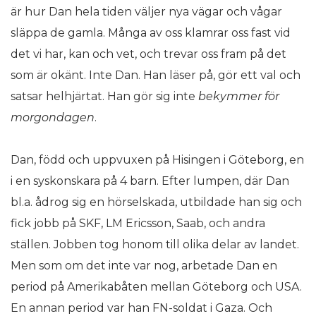
är hur Dan hela tiden väljer nya vägar och vågar
släppa de gamla. Många av oss klamrar oss fast vid
det vi har, kan och vet, och trevar oss fram på det
som är okänt. Inte Dan. Han läser på, gör ett val och
satsar helhjärtat. Han gör sig inte
bekymmer fö
r
morgondagen
.
Dan, född och uppvuxen på Hisingen i Göteborg, en
i en syskonskara på 4 barn. Efter lumpen, där Dan
bl.a. ådrog sig en hörselskada, utbildade han sig och
fick jobb på SKF, LM Ericsson, Saab, och andra
ställen. Jobben tog honom till olika delar av landet.
Men som om det inte var nog, arbetade Dan en
period på Amerikabåten mellan Göteborg och USA.
En annan period var han FN-soldat i Gaza. Och