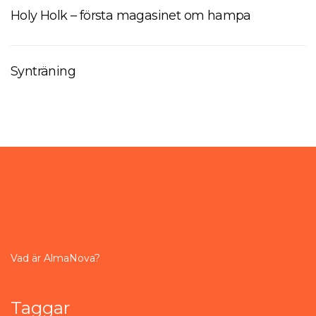
Holy Holk – första magasinet om hampa
Synträning
Vad är AlmaNova?
Taggar