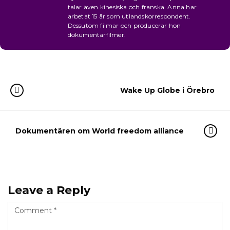
talar även kinesiska och franska. Anna har
arbetat 15 år som utlandskorrespondent.
Dessutom filmar och producerar hon
dokumentärfilmer.
Wake Up Globe i Örebro
Dokumentären om World freedom alliance
Leave a Reply