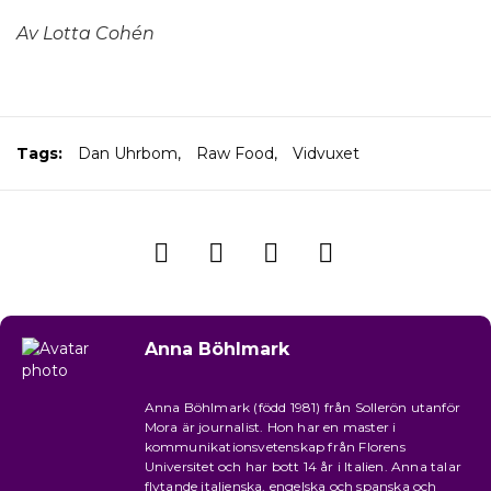
Av Lotta Cohén
Tags:
Dan Uhrbom
,
Raw Food
,
Vidvuxet
Anna Böhlmark
Anna Böhlmark (född 1981) från Sollerön utanför
Mora är journalist. Hon har en master i
kommunikationsvetenskap från Florens
Universitet och har bott 14 år i Italien. Anna talar
flytande italienska, engelska och spanska och