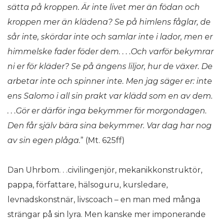
s
ätta på
kroppen.
Är inte livet mer
än fö
dan och
kroppen mer
än klädena? Se på himlens fåglar, de
sår inte, skö
rdar inte och samlar inte i lador, men er
himmelske fader f
ö
der dem. . . .Och varf
ör bekymrar
ni er för kläder? Se p
å ängens liljor, hur de v
ä
xer. De
arbetar inte och spinner inte. Men jag s
ä
ger er: inte
ens Salomo i all sin prakt var kl
ädd som en av dem.
. . .Gör er därför inga bekymmer fö
r morgondagen.
Den f
år själv bä
ra sina bekymmer. Var dag har nog
av sin egen pl
åga.
” (Mt. 625ff)
Dan Uhrbom. . .civilingenjör, mekanikkonstruktör,
pappa, författare, hälsoguru, kursledare,
levnadskonstnär, livscoach – en man med många
strängar på sin lyra. Men kanske mer imponerande