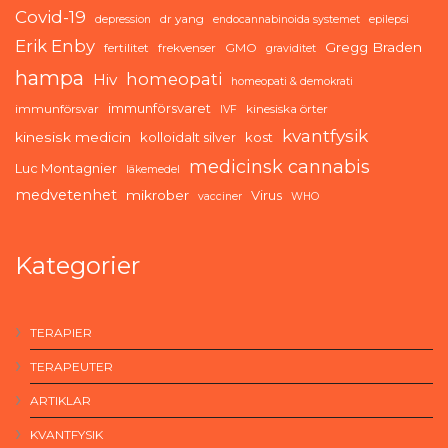
Covid-19
dr yang
depression
endocannabinoida systemet
epilepsi
Erik Enby
Gregg Braden
fertilitet
frekvenser
GMO
graviditet
hampa
homeopati
Hiv
homeopati & demokrati
immunförsvaret
immunförsvar
kinesiska örter
IVF
kvantfysik
kinesisk medicin
kolloidalt silver
kost
medicinsk cannabis
Luc Montagnier
läkemedel
medvetenhet
mikrober
Virus
vacciner
WHO
Kategorier
TERAPIER
TERAPEUTER
ARTIKLAR
KVANTFYSIK