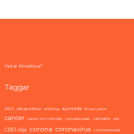
Vad är AlmaNova?
Taggar
ayurveda
AIDS
Akupunktur
Andning
Bruce Lipton
cancer
cannabis
cancer och mikrober
cannabinoider
cbd
corona
coronavirus
CBD-olja
coronaviruset