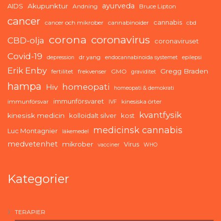
ayurveda
AIDS
Akupunktur
Andning
Bruce Lipton
cancer
cannabis
cancer och mikrober
cannabinoider
cbd
corona
coronavirus
CBD-olja
coronaviruset
Covid-19
dr yang
depression
endocannabinoida systemet
epilepsi
Erik Enby
Gregg Braden
fertilitet
frekvenser
GMO
graviditet
hampa
homeopati
Hiv
homeopati & demokrati
immunförsvaret
immunförsvar
kinesiska örter
IVF
kvantfysik
kinesisk medicin
kolloidalt silver
kost
medicinsk cannabis
Luc Montagnier
läkemedel
medvetenhet
mikrober
Virus
vacciner
WHO
Kategorier
TERAPIER