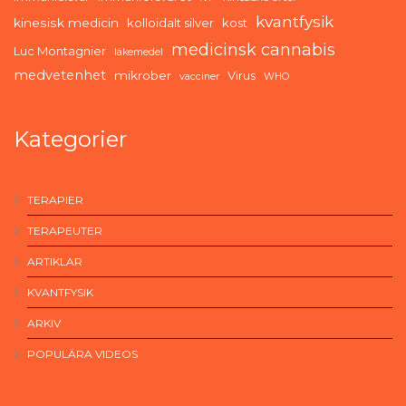
kvantfysik
kinesisk medicin
kolloidalt silver
kost
medicinsk cannabis
Luc Montagnier
läkemedel
medvetenhet
mikrober
Virus
vacciner
WHO
Kategorier
TERAPIER
TERAPEUTER
ARTIKLAR
KVANTFYSIK
ARKIV
POPULÄRA VIDEOS