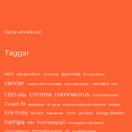
Vad är AlmaNova?
Taggar
ayurveda
AIDS
Akupunktur
Andning
Bruce Lipton
cancer
cannabis
cancer och mikrober
cannabinoider
cbd
corona
coronavirus
CBD-olja
coronaviruset
Covid-19
dr yang
depression
endocannabinoida systemet
epilepsi
Erik Enby
Gregg Braden
fertilitet
frekvenser
GMO
graviditet
hampa
homeopati
Hiv
homeopati & demokrati
immunförsvaret
immunförsvar
kinesiska örter
IVF