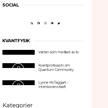
SOCIAL
RSS FEED
FACEBOOK
INSTAGRAM
YOUTUBE
TWITTER
KVANTFYSIK
Vatten som medlare av liv
Kvantprofessorn om
Quantum Community
Lynne McTaggart –
Intentionens kraft
Kategorier