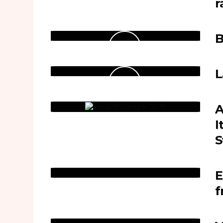
r
B
L
A
I
S
E
f