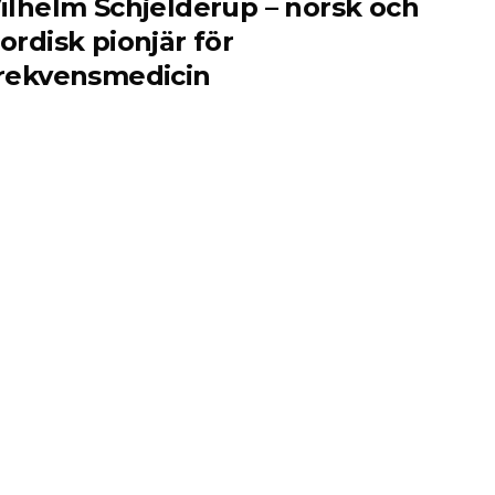
ilhelm Schjelderup – norsk och
ordisk pionjär för
rekvensmedicin