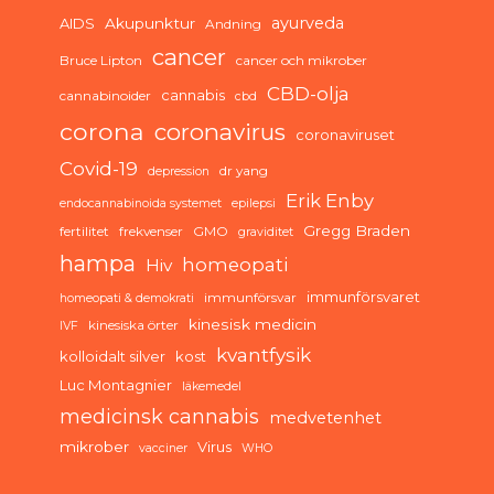
ayurveda
AIDS
Akupunktur
Andning
cancer
Bruce Lipton
cancer och mikrober
CBD-olja
cannabis
cannabinoider
cbd
corona
coronavirus
coronaviruset
Covid-19
dr yang
depression
Erik Enby
endocannabinoida systemet
epilepsi
Gregg Braden
fertilitet
frekvenser
GMO
graviditet
hampa
homeopati
Hiv
immunförsvaret
immunförsvar
homeopati & demokrati
kinesisk medicin
kinesiska örter
IVF
kvantfysik
kolloidalt silver
kost
Luc Montagnier
läkemedel
medicinsk cannabis
medvetenhet
mikrober
Virus
vacciner
WHO