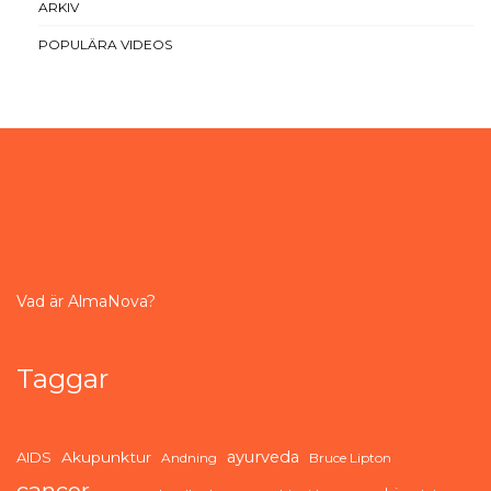
ARKIV
POPULÄRA VIDEOS
Vad är AlmaNova?
Taggar
ayurveda
AIDS
Akupunktur
Andning
Bruce Lipton
cancer