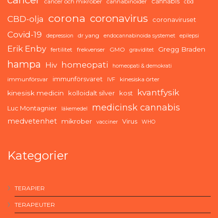
cannabis
cancer och mikrober
cannabinoider
cbd
corona
coronavirus
CBD-olja
coronaviruset
Covid-19
dr yang
depression
endocannabinoida systemet
epilepsi
Erik Enby
Gregg Braden
fertilitet
frekvenser
GMO
graviditet
hampa
homeopati
Hiv
homeopati & demokrati
immunförsvaret
immunförsvar
kinesiska örter
IVF
kvantfysik
kinesisk medicin
kolloidalt silver
kost
medicinsk cannabis
Luc Montagnier
läkemedel
medvetenhet
mikrober
Virus
vacciner
WHO
Kategorier
TERAPIER
TERAPEUTER