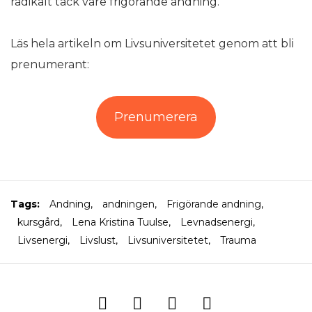
radikalt tack vare frigörande andning.
Läs hela artikeln om Livsuniversitetet genom att bli
prenumerant:
Prenumerera
Tags:
Andning
,
andningen
,
Frigörande andning
,
kursgård
,
Lena Kristina Tuulse
,
Levnadsenergi
,
Livsenergi
,
Livslust
,
Livsuniversitetet
,
Trauma