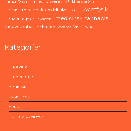
immunförsvaret
immunförsvar
kinesiska örter
IVF
kvantfysik
kinesisk medicin
kolloidalt silver
kost
medicinsk cannabis
Luc Montagnier
läkemedel
medvetenhet
mikrober
Virus
vacciner
WHO
Kategorier
TERAPIER
TERAPEUTER
ARTIKLAR
KVANTFYSIK
ARKIV
POPULÄRA VIDEOS