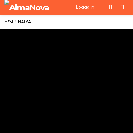
Men
Logga in
HEM
HÄLSA