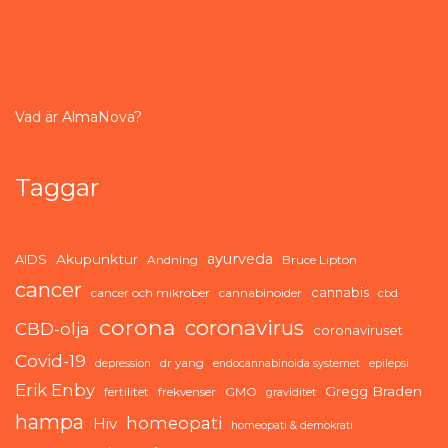
Vad är AlmaNova?
Taggar
ayurveda
AIDS
Akupunktur
Andning
Bruce Lipton
cancer
cannabis
cancer och mikrober
cannabinoider
cbd
corona
coronavirus
CBD-olja
coronaviruset
Covid-19
dr yang
depression
endocannabinoida systemet
epilepsi
Erik Enby
Gregg Braden
fertilitet
frekvenser
GMO
graviditet
hampa
homeopati
Hiv
homeopati & demokrati