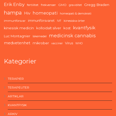
Erik Enby
Gregg Braden
fertilitet
frekvenser
GMO
graviditet
hampa
homeopati
Hiv
homeopati & demokrati
immunförsvaret
immunförsvar
kinesiska örter
IVF
kvantfysik
kinesisk medicin
kolloidalt silver
kost
medicinsk cannabis
Luc Montagnier
läkemedel
medvetenhet
mikrober
Virus
vacciner
WHO
Kategorier
TERAPIER
TERAPEUTER
ARTIKLAR
KVANTFYSIK
ARKIV