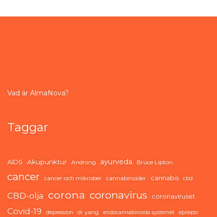
Vad är AlmaNova?
Taggar
ayurveda
AIDS
Akupunktur
Andning
Bruce Lipton
cancer
cannabis
cancer och mikrober
cannabinoider
cbd
corona
coronavirus
CBD-olja
coronaviruset
Covid-19
dr yang
depression
endocannabinoida systemet
epilepsi