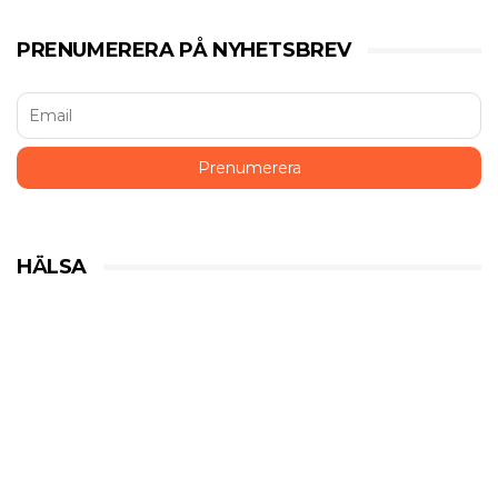
PRENUMERERA PÅ NYHETSBREV
HÄLSA
Historiska beslut som gynnar
medicinsk cannabis
HÄLSA