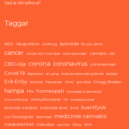
Vad är AlmaNova?
Taggar
ayurveda
AIDS
Akupunktur
Andning
Bruce Lipton
cancer
cannabis
cancer och mikrober
cannabinoider
cbd
corona
coronavirus
CBD-olja
coronaviruset
Covid-19
dr yang
depression
endocannabinoida systemet
epilepsi
Erik Enby
Gregg Braden
fertilitet
frekvenser
GMO
graviditet
hampa
homeopati
Hiv
homeopati & demokrati
immunförsvaret
immunförsvar
kinesiska örter
IVF
kvantfysik
kinesisk medicin
kolloidalt silver
kost
medicinsk cannabis
Luc Montagnier
läkemedel
medvetenhet
mikrober
Virus
vacciner
WHO