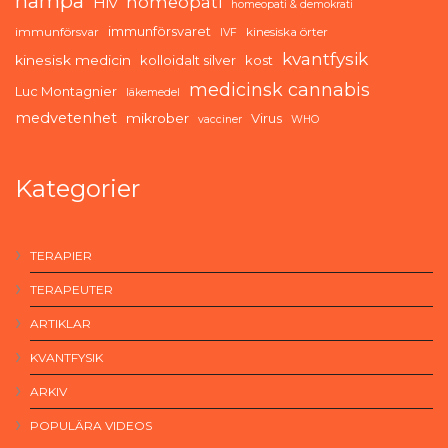
hampa
homeopati
Hiv
homeopati & demokrati
immunförsvaret
immunförsvar
kinesiska örter
IVF
kvantfysik
kinesisk medicin
kolloidalt silver
kost
medicinsk cannabis
Luc Montagnier
läkemedel
medvetenhet
mikrober
Virus
vacciner
WHO
Kategorier
TERAPIER
TERAPEUTER
ARTIKLAR
KVANTFYSIK
ARKIV
POPULÄRA VIDEOS