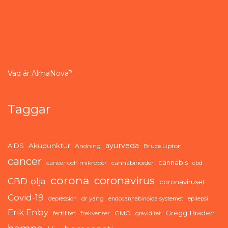
Vad är AlmaNova?
Taggar
ayurveda
AIDS
Akupunktur
Andning
Bruce Lipton
cancer
cannabis
cancer och mikrober
cannabinoider
cbd
corona
coronavirus
CBD-olja
coronaviruset
Covid-19
dr yang
depression
endocannabinoida systemet
epilepsi
Erik Enby
Gregg Braden
fertilitet
frekvenser
GMO
graviditet