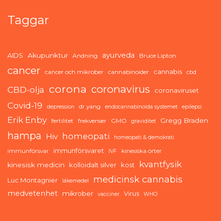
Taggar
ayurveda
AIDS
Akupunktur
Andning
Bruce Lipton
cancer
cannabis
cancer och mikrober
cannabinoider
cbd
corona
coronavirus
CBD-olja
coronaviruset
Covid-19
dr yang
depression
endocannabinoida systemet
epilepsi
Erik Enby
Gregg Braden
fertilitet
frekvenser
GMO
graviditet
hampa
homeopati
Hiv
homeopati & demokrati
immunförsvaret
immunförsvar
kinesiska örter
IVF
kvantfysik
kinesisk medicin
kolloidalt silver
kost
medicinsk cannabis
Luc Montagnier
läkemedel
medvetenhet
mikrober
Virus
vacciner
WHO