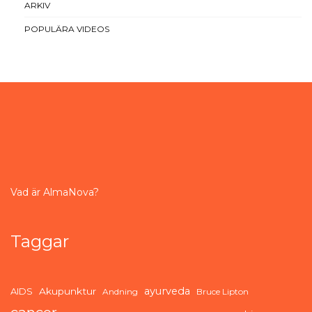
ARKIV
POPULÄRA VIDEOS
Vad är AlmaNova?
Taggar
ayurveda
AIDS
Akupunktur
Andning
Bruce Lipton