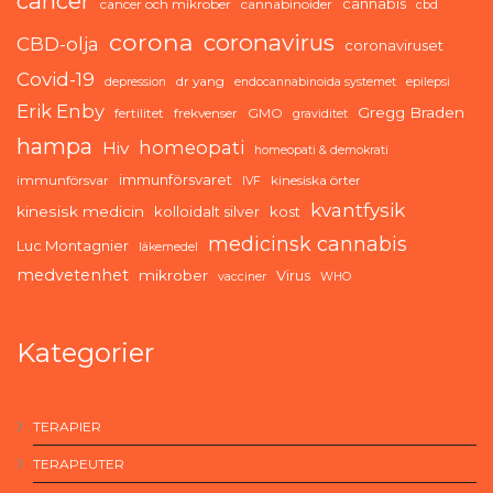
cancer
cannabis
cancer och mikrober
cannabinoider
cbd
corona
coronavirus
CBD-olja
coronaviruset
Covid-19
dr yang
depression
endocannabinoida systemet
epilepsi
Erik Enby
Gregg Braden
fertilitet
frekvenser
GMO
graviditet
hampa
homeopati
Hiv
homeopati & demokrati
immunförsvaret
immunförsvar
kinesiska örter
IVF
kvantfysik
kinesisk medicin
kolloidalt silver
kost
medicinsk cannabis
Luc Montagnier
läkemedel
medvetenhet
mikrober
Virus
vacciner
WHO
Kategorier
TERAPIER
TERAPEUTER