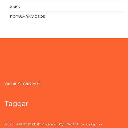
ARKIV
POPULÄRA VIDEOS
Vad är AlmaNova?
Taggar
ayurveda
AIDS
Akupunktur
Andning
Bruce Lipton