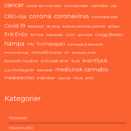
cancer
cannabis
cancer och mikrober
cannabinoider
cbd
corona
coronavirus
CBD-olja
coronaviruset
Covid-19
dr yang
depression
endocannabinoida systemet
epilepsi
Erik Enby
Gregg Braden
fertilitet
frekvenser
GMO
graviditet
hampa
homeopati
Hiv
homeopati & demokrati
immunförsvaret
immunförsvar
kinesiska örter
IVF
kvantfysik
kinesisk medicin
kolloidalt silver
kost
medicinsk cannabis
Luc Montagnier
läkemedel
medvetenhet
mikrober
Virus
vacciner
WHO
Kategorier
TERAPIER
TERAPEUTER