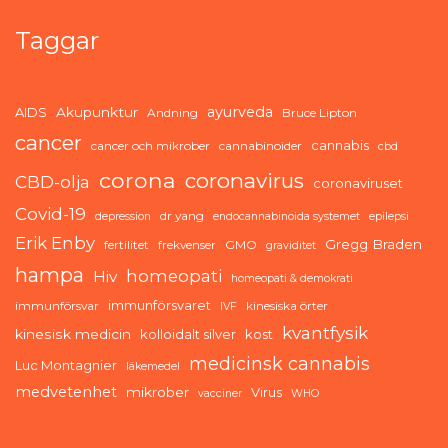
Taggar
ayurveda
AIDS
Akupunktur
Andning
Bruce Lipton
cancer
cannabis
cancer och mikrober
cannabinoider
cbd
corona
coronavirus
CBD-olja
coronaviruset
Covid-19
dr yang
depression
endocannabinoida systemet
epilepsi
Erik Enby
Gregg Braden
fertilitet
frekvenser
GMO
graviditet
hampa
homeopati
Hiv
homeopati & demokrati
immunförsvaret
immunförsvar
kinesiska örter
IVF
kvantfysik
kinesisk medicin
kolloidalt silver
kost
medicinsk cannabis
Luc Montagnier
läkemedel
medvetenhet
mikrober
Virus
vacciner
WHO