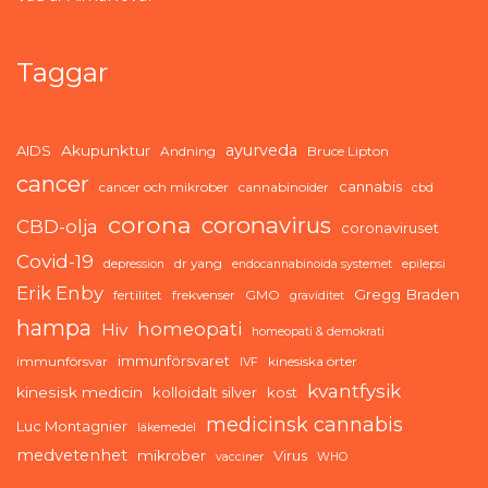
Taggar
ayurveda
AIDS
Akupunktur
Andning
Bruce Lipton
cancer
cannabis
cancer och mikrober
cannabinoider
cbd
corona
coronavirus
CBD-olja
coronaviruset
Covid-19
dr yang
depression
endocannabinoida systemet
epilepsi
Erik Enby
Gregg Braden
fertilitet
frekvenser
GMO
graviditet
hampa
homeopati
Hiv
homeopati & demokrati
immunförsvaret
immunförsvar
kinesiska örter
IVF
kvantfysik
kinesisk medicin
kolloidalt silver
kost
medicinsk cannabis
Luc Montagnier
läkemedel
medvetenhet
mikrober
Virus
vacciner
WHO