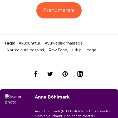
Prenumerera
Tags:
Akupunktur
,
Ayurvedisk massage
,
Nature cure hospital
,
Raw Food
,
Udupi
,
Yoga
Anna Böhlmark
Anna Böhlmark (född 1981) från Sollerön utanför
Mora är journalist. Hon har en master i