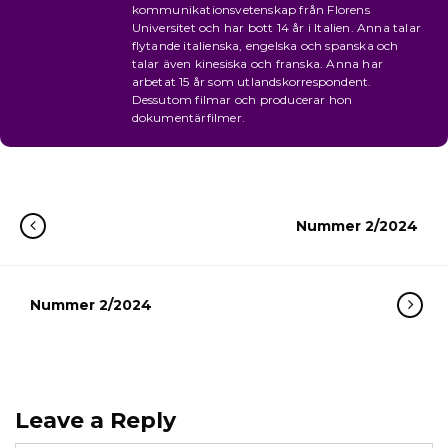
kommunikationsvetenskap från Florens
Universitet och har bott 14 år i Italien. Anna talar
flytande italienska, engelska och spanska och
talar även kinesiska och franska. Anna har
arbetat 15 år som utlandskorrespondent.
Dessutom filmar och producerar hon
dokumentärfilmer.
Nummer 2/2024
Nummer 2/2024
Leave a Reply