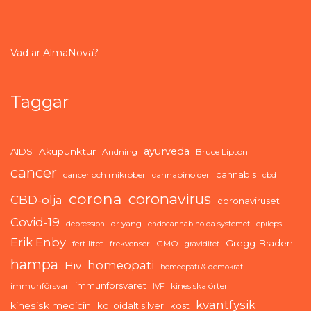
Vad är AlmaNova?
Taggar
ayurveda
AIDS
Akupunktur
Andning
Bruce Lipton
cancer
cannabis
cancer och mikrober
cannabinoider
cbd
corona
coronavirus
CBD-olja
coronaviruset
Covid-19
dr yang
depression
endocannabinoida systemet
epilepsi
Erik Enby
Gregg Braden
fertilitet
frekvenser
GMO
graviditet
hampa
homeopati
Hiv
homeopati & demokrati
immunförsvaret
immunförsvar
kinesiska örter
IVF
kvantfysik
kinesisk medicin
kolloidalt silver
kost