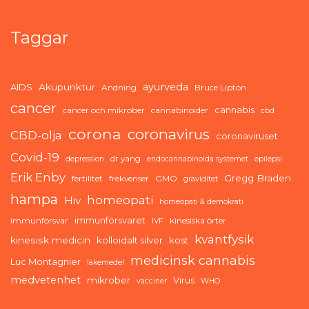
Taggar
ayurveda
AIDS
Akupunktur
Andning
Bruce Lipton
cancer
cannabis
cancer och mikrober
cannabinoider
cbd
corona
coronavirus
CBD-olja
coronaviruset
Covid-19
dr yang
depression
endocannabinoida systemet
epilepsi
Erik Enby
Gregg Braden
fertilitet
frekvenser
GMO
graviditet
hampa
homeopati
Hiv
homeopati & demokrati
immunförsvaret
immunförsvar
kinesiska örter
IVF
kvantfysik
kinesisk medicin
kolloidalt silver
kost
medicinsk cannabis
Luc Montagnier
läkemedel
medvetenhet
mikrober
Virus
vacciner
WHO