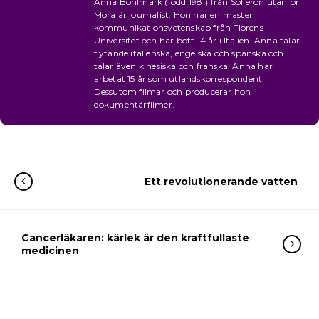
Anna Böhlmark (född 1981) från Sollerön utanför
Mora är journalist. Hon har en master i
kommunikationsvetenskap från Florens
Universitet och har bott 14 år i Italien. Anna talar
flytande italienska, engelska och spanska och
talar även kinesiska och franska. Anna har
arbetat 15 år som utlandskorrespondent.
Dessutom filmar och producerar hon
dokumentärfilmer.
Ett revolutionerande vatten
Cancerläkaren: kärlek är den kraftfullaste
medicinen