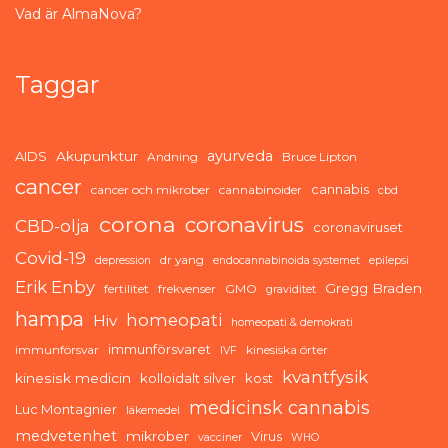
Vad är AlmaNova?
Taggar
ayurveda
AIDS
Akupunktur
Andning
Bruce Lipton
cancer
cannabis
cancer och mikrober
cannabinoider
cbd
corona
coronavirus
CBD-olja
coronaviruset
Covid-19
dr yang
depression
endocannabinoida systemet
epilepsi
Erik Enby
Gregg Braden
fertilitet
frekvenser
GMO
graviditet
hampa
homeopati
Hiv
homeopati & demokrati
immunförsvaret
immunförsvar
kinesiska örter
IVF
kvantfysik
kinesisk medicin
kolloidalt silver
kost
medicinsk cannabis
Luc Montagnier
läkemedel
medvetenhet
mikrober
Virus
vacciner
WHO