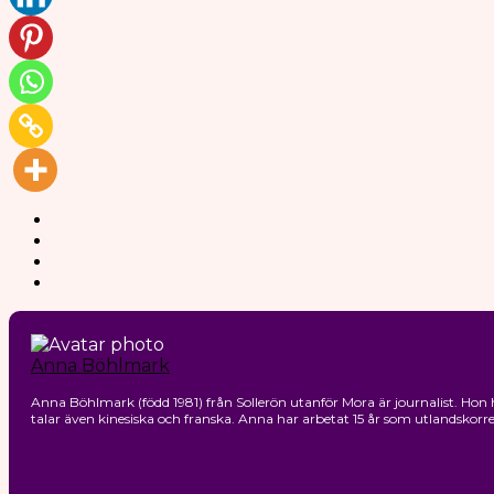
Anna Böhlmark
Anna Böhlmark (född 1981) från Sollerön utanför Mora är journalist. Hon h
talar även kinesiska och franska. Anna har arbetat 15 år som utlandsko