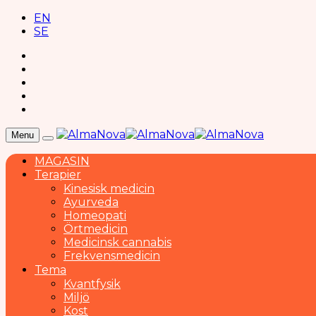
EN
SE
Menu
MAGASIN
Terapier
Kinesisk medicin
Ayurveda
Homeopati
Örtmedicin
Medicinsk cannabis
Frekvensmedicin
Tema
Kvantfysik
Miljö
Kost