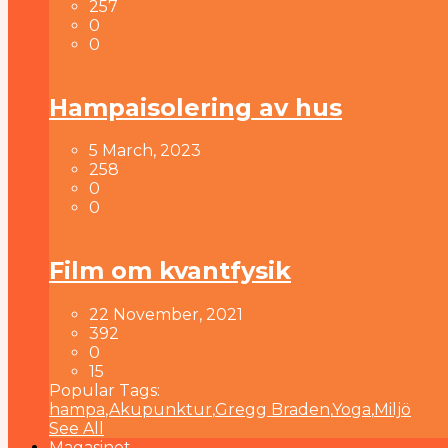
257
0
0
Hampaisolering av hus
5 March, 2023
258
0
0
Film om kvantfysik
22 November, 2021
392
0
15
Popular Tags:
hampa
,
Akupunktur
,
Gregg Braden
,
Yoga
,
Miljö
See All
Magasinet