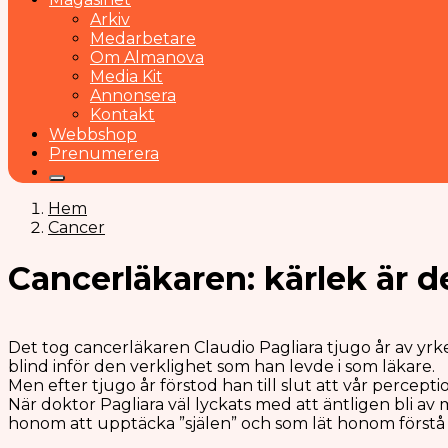
Arkiv
Medarbetare
Om Almanova
Media Kit
Annonsera
Kontakt
Webbshop
Prenumerera
Hem
Cancer
Cancerläkaren: kärlek är d
Det tog cancerläkaren Claudio Pagliara tjugo år av yrk
blind inför den verklighet som han levde i som läkare.
Men efter tjugo år förstod han till slut att vår percept
När doktor Pagliara väl lyckats med att äntligen bli av
honom att upptäcka ”själen” och som lät honom förstå 