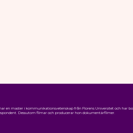
ar en master i kommunikationsvetenskap från Florens Universitet och har bott 1
rrespondent. Dessutom filmar och producerar hon dokumentärfilmer.