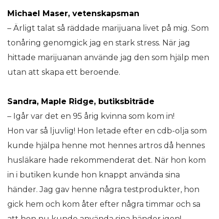
Michael Maser, vetenskapsman
– Ärligt talat så räddade marijuana livet på mig. Som
tonåring genomgick jag en stark stress. När jag
hittade marijuanan använde jag den som hjälp men
utan att skapa ett beroende.
Sandra, Maple Ridge, butiksbiträde
– Igår var det en 95 årig kvinna som kom in!
Hon var så ljuvlig! Hon letade efter en cdb-olja som
kunde hjälpa henne mot hennes artros då hennes
husläkare hade rekommenderat det. När hon kom
in i butiken kunde hon knappt använda sina
händer. Jag gav henne några testprodukter, hon
gick hem och kom åter efter några timmar och sa
att hon nu kunde använda sina händer igen!