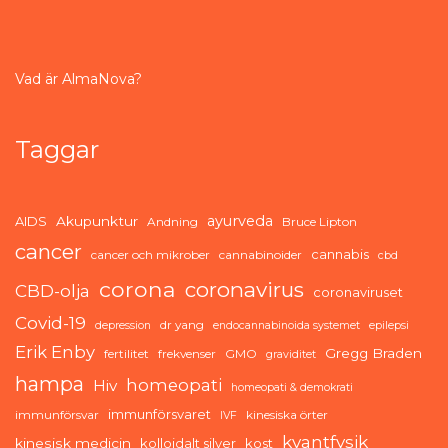
Vad är AlmaNova?
Taggar
ayurveda
AIDS
Akupunktur
Andning
Bruce Lipton
cancer
cannabis
cancer och mikrober
cannabinoider
cbd
corona
coronavirus
CBD-olja
coronaviruset
Covid-19
dr yang
depression
endocannabinoida systemet
epilepsi
Erik Enby
Gregg Braden
fertilitet
frekvenser
GMO
graviditet
hampa
homeopati
Hiv
homeopati & demokrati
immunförsvaret
immunförsvar
kinesiska örter
IVF
kvantfysik
kinesisk medicin
kolloidalt silver
kost