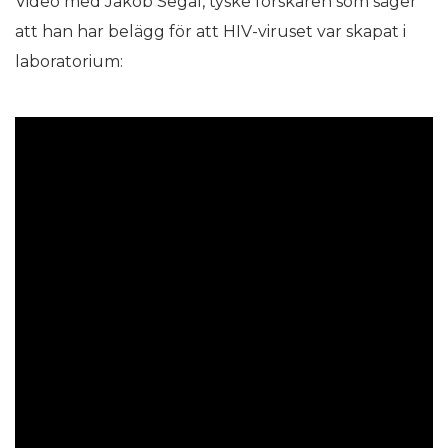
Video med Jakob Segal, tyske forskaren som säger
att han har belägg för att HIV-viruset var skapat i
laboratorium: