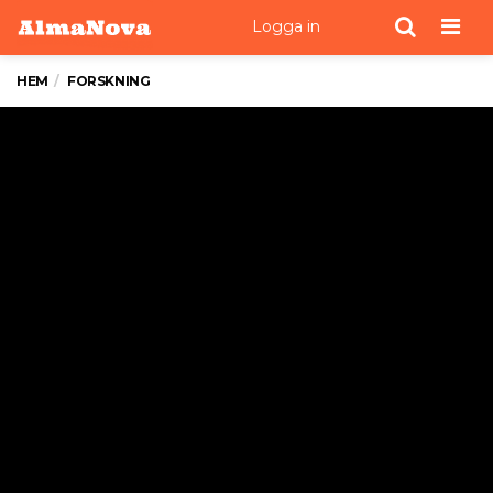
Men
Logga in
HEM
FORSKNING