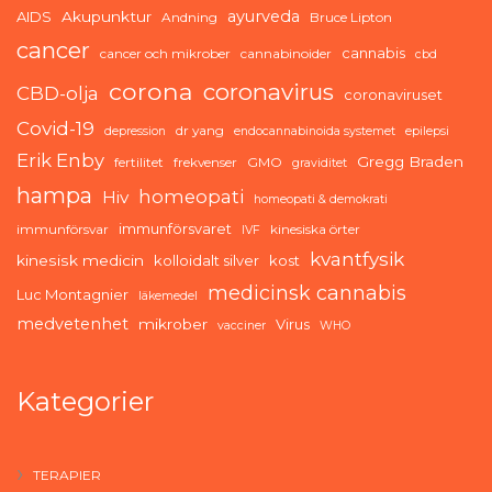
ayurveda
AIDS
Akupunktur
Andning
Bruce Lipton
cancer
cannabis
cancer och mikrober
cannabinoider
cbd
corona
coronavirus
CBD-olja
coronaviruset
Covid-19
dr yang
depression
endocannabinoida systemet
epilepsi
Erik Enby
Gregg Braden
fertilitet
frekvenser
GMO
graviditet
hampa
homeopati
Hiv
homeopati & demokrati
immunförsvaret
immunförsvar
kinesiska örter
IVF
kvantfysik
kinesisk medicin
kolloidalt silver
kost
medicinsk cannabis
Luc Montagnier
läkemedel
medvetenhet
mikrober
Virus
vacciner
WHO
Kategorier
TERAPIER