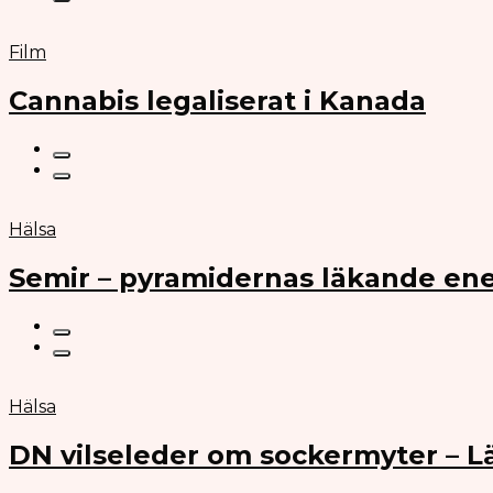
Film
Cannabis legaliserat i Kanada
Hälsa
Semir – pyramidernas läkande ene
Hälsa
DN vilseleder om sockermyter – 