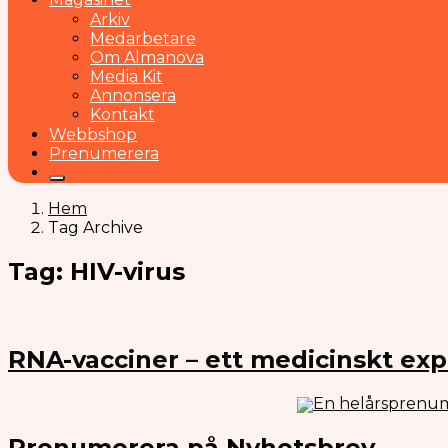
Arkiv
Medarbetare
Om Almanova
Media Kit
Annonsera
Kontakt
Webbshop
Prenumerera
Hem
Tag Archive
Tag: HIV-virus
RNA-vacciner – ett medicinskt ex
En helårsprenum
Prenumerera på Nyhetsbrev