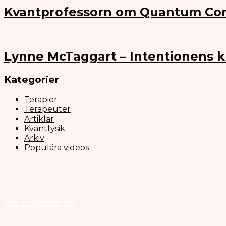
Kvantprofessorn om Quantum Co
Lynne McTaggart – Intentionens k
Kategorier
Terapier
Terapeuter
Artiklar
Kvantfysik
Arkiv
Populära videos
Vad är AlmaNova?