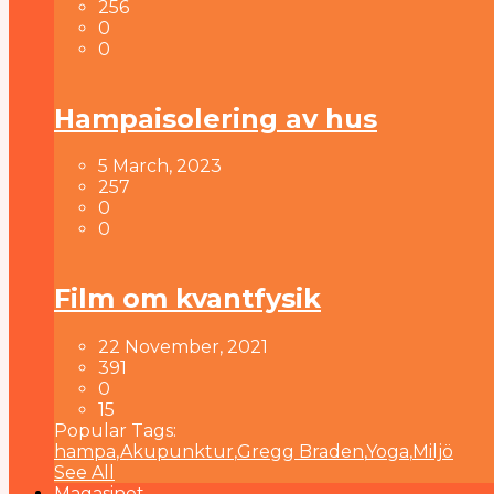
256
0
0
Hampaisolering av hus
5 March, 2023
257
0
0
Film om kvantfysik
22 November, 2021
391
0
15
Popular Tags:
hampa
,
Akupunktur
,
Gregg Braden
,
Yoga
,
Miljö
See All
Magasinet