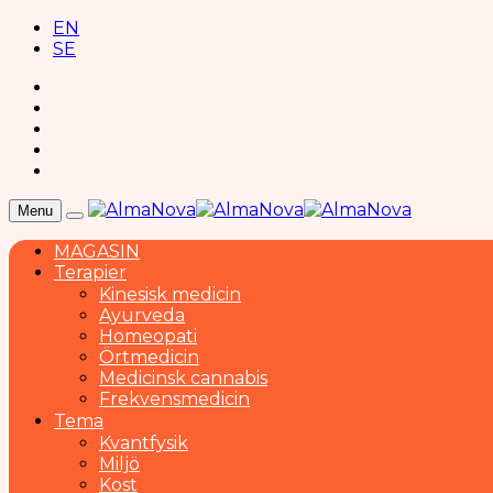
EN
SE
Menu
MAGASIN
Terapier
Kinesisk medicin
Ayurveda
Homeopati
Örtmedicin
Medicinsk cannabis
Frekvensmedicin
Tema
Kvantfysik
Miljö
Kost