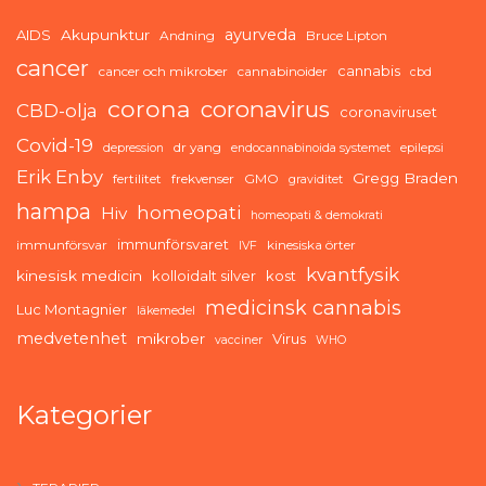
ayurveda
AIDS
Akupunktur
Andning
Bruce Lipton
cancer
cannabis
cancer och mikrober
cannabinoider
cbd
corona
coronavirus
CBD-olja
coronaviruset
Covid-19
dr yang
depression
endocannabinoida systemet
epilepsi
Erik Enby
Gregg Braden
fertilitet
frekvenser
GMO
graviditet
hampa
homeopati
Hiv
homeopati & demokrati
immunförsvaret
immunförsvar
kinesiska örter
IVF
kvantfysik
kinesisk medicin
kolloidalt silver
kost
medicinsk cannabis
Luc Montagnier
läkemedel
medvetenhet
mikrober
Virus
vacciner
WHO
Kategorier