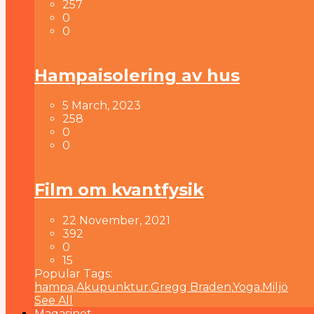
257
0
0
Hampaisolering av hus
5 March, 2023
258
0
0
Film om kvantfysik
22 November, 2021
392
0
15
Popular Tags:
hampa
,
Akupunktur
,
Gregg Braden
,
Yoga
,
Miljö
See All
Magasinet