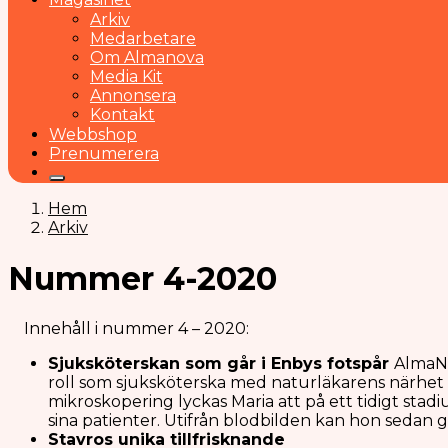
Arkiv
Medarbetare
Om Almanova
Media Kit
Annonsera
Kontakt
Webbshop
Prenumerera
Hem
Arkiv
Nummer 4-2020
Innehåll i nummer 4 – 2020:
Sjuksköterskan som går i Enbys fotspår
AlmaNo
roll som sjuksköterska med naturläkarens närhet ti
mikroskopering lyckas Maria att på ett tidigt stad
sina patienter. Utifrån blodbilden kan hon sedan 
Stavros unika tillfriskna