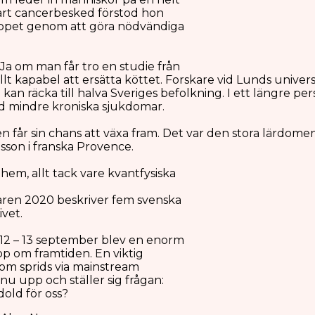
 svårt cancerbesked förstod hon
rloppet genom att göra nödvändiga
abiffen!
Ja om man får tro en studie från
llt kapabel att ersätta köttet. Forskare vid Lunds unive
kan räcka till halva Sveriges befolkning. I ett längre pe
d mindre kroniska sjukdomar.
a hormonbalansen
 får sin chans att växa fram. Det var den stora lärdom
son i franska Provence.
hem, allt tack vare kvantfysiska
ren 2020 beskriver fem svenska
vet.
12 – 13 september blev en enorm
opp om framtiden. En viktig
om sprids via mainstream
nu upp och ställer sig frågan:
dold för oss?