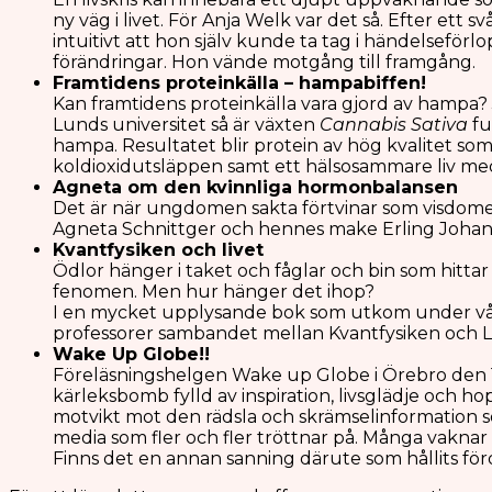
ny väg i livet. För Anja Welk var det så. Efter ett
intuitivt att hon själv kunde ta tag i händelsefö
förändringar. Hon vände motgång till framgång.
Framtidens
proteinkälla –
hamp
Kan framtidens proteinkälla vara gjord av hampa? 
Lunds universitet så är växten
Cannabis Sativa
fu
hampa. Resultatet blir protein av hög kvalitet som 
koldioxidutsläppen samt ett hälsosammare liv me
Agneta om den kvinnlig
Det är när ungdomen sakta förtvinar som visdomen
Agneta Schnittger och hennes make Erling Johans
Kvantfysiken och livet
Ödlor hänger i taket och fåglar och bin som hittar 
fenomen. Men hur hänger det ihop?
I en mycket upplysande bok som utkom under vå
professorer sambandet mellan Kvantfysiken och Li
Wake Up Globe!!
Föreläsningshelgen Wake up Globe i Örebro den 
kärleksbomb fylld av inspiration, livsglädje och h
motvikt mot den rädsla och skrämselinformation s
media som fler och fler tröttnar på. Många vaknar 
Finns det en annan sanning därute som hållits för