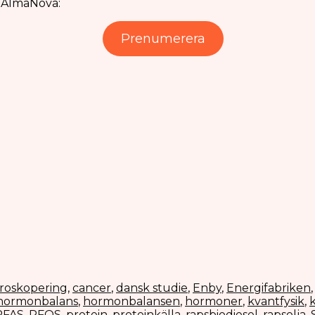
v AlmaNova:
Prenumerera
roskopering
,
cancer
,
dansk studie
,
Enby
,
Energifabriken
hormonbalans
,
hormonbalansen
,
hormoner
,
kvantfysik
,
k
PFAS
,
PFOS
,
protein
,
proteinkälla
,
rapsbiodiesel
,
rapsolja
,