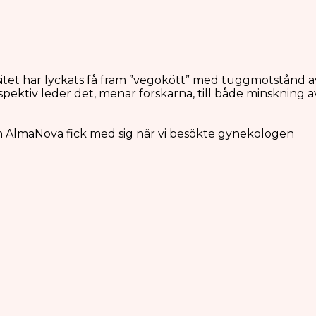
rsitet har lyckats få fram ”vegokött” med tuggmotstånd a
rspektiv leder det, menar forskarna, till både minskning a
en AlmaNova fick med sig när vi besökte gynekologen