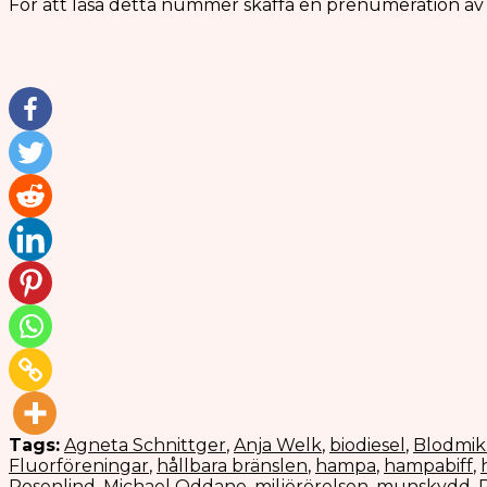
För att läsa detta nummer skaffa en prenumeration a
Tags:
Agneta Schnittger
,
Anja Welk
,
biodiesel
,
Blodmik
Fluorföreningar
,
hållbara bränslen
,
hampa
,
hampabiff
,
Rosenlind
,
Michael Oddane
,
miljörörelsen
,
munskydd
,