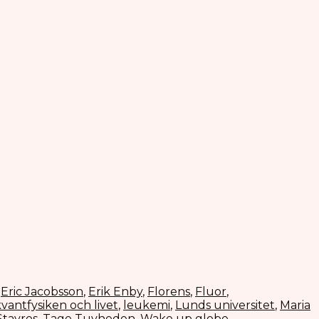
,
Eric Jacobsson
,
Erik Enby
,
Florens
,
Fluor
,
vantfysiken och livet
,
leukemi
,
Lunds universitet
,
Maria
Stavros
,
Tage Tuvheden
,
Wake up globe