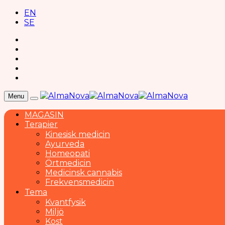
EN
SE
Menu
MAGASIN
Terapier
Kinesisk medicin
Ayurveda
Homeopati
Örtmedicin
Medicinsk cannabis
Frekvensmedicin
Tema
Kvantfysik
Miljö
Kost