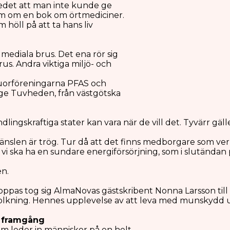
edet att man inte kunde ge
m om en bok om örtmediciner.
höll på att ta hans liv
rt mediala brus. Det ena rör sig
us. Andra viktiga miljö- och
fluorföreningarna PFAS och
Tage Tuvheden, från västgötska
briken
dlingskraftiga stater kan vara när de vill det. Tyvärr gäl
a bränslen är trög. Tur då att det finns medborgare som v
r att vi ska ha en sundare energiförsörjning, som i slutä
en.
skydd stoppas
pas tog sig AlmaNovas gästskribent Nonna Larsson till 
befolkning. Hennes upplevelse av att leva med munskydd 
ng till framgång
om leder in människor på en helt