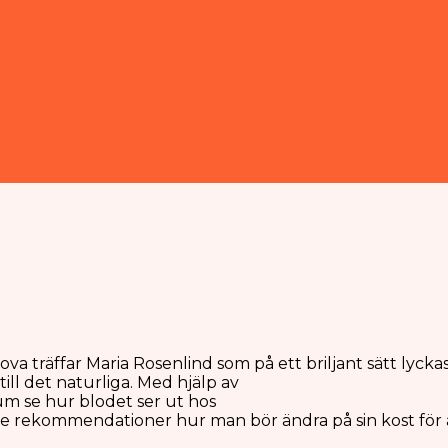
va träffar Maria Rosenlind som på ett briljant sätt lycka
ll det naturliga. Med hjälp av
ium se hur blodet ser ut hos
ge rekommendationer hur man bör ändra på sin kost för at
nde