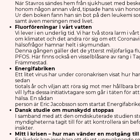
När Stavros sändes hem från sjukhuset med besk
honom någon annan vård, tipsade hans vän hono
Ur den boken fann han sin bot på den leukemi som 
samt även meningen med livet.
Fluorföreningar i vårt vatten
Vi lever i en underlig tid. Vi har två stora larm i vå
om klimatet och det andra rör sig om ett Coronavir
hälsofrågor hamnar helt i skymundan.
Denna gången gäller det de ytterst miljöfarliga 
PFOS. Här finns också en visselblåsare av rang i 
Främmestad.
Energifa
Ett litet virus har under coronakrisen visat hur han
sedan
tiotals år och viljan att röra sig mot mer hållbar
vill lyfta dessa initiativtagare som går i täten fö
hälsa. En sådan
person är Eric Jacobsson som startat Energifabrik
Dansk studie om mun
I samband med att den omdiskuterade studien stop
myndigheterna tagit till för att kontrollera sin 
insikter.
Mitt i krisen – hur man vänder
en motgå
En livskris kan innebära ett djupt uppvaknande s