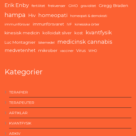
Erik Enby
Gregg Braden
fertilitet
frekvenser
GMO
graviditet
hampa
homeopati
Hiv
homeopati & demokrati
immunförsvaret
immunförsvar
kinesiska örter
IVF
kvantfysik
kinesisk medicin
kolloidalt silver
kost
medicinsk cannabis
Luc Montagnier
läkemedel
medvetenhet
mikrober
Virus
vacciner
WHO
Kategorier
TERAPIER
TERAPEUTER
ARTIKLAR
KVANTFYSIK
ARKIV