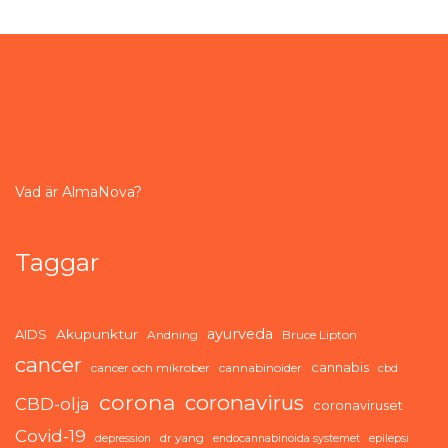
Vad är AlmaNova?
Taggar
ayurveda
AIDS
Akupunktur
Andning
Bruce Lipton
cancer
cannabis
cancer och mikrober
cannabinoider
cbd
corona
coronavirus
CBD-olja
coronaviruset
Covid-19
dr yang
depression
endocannabinoida systemet
epilepsi