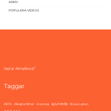
ARKIV
POPULÄRA VIDEOS
Vad är AlmaNova?
Taggar
ayurveda
AIDS
Akupunktur
Andning
Bruce Lipton