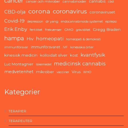
cancer
cannabis
cancer och mikrober
cannabinoider
cbd
corona
coronavirus
CBD-olja
coronaviruset
Covid-19
dr yang
depression
endocannabinoida systemet
epilepsi
Erik Enby
Gregg Braden
fertilitet
frekvenser
GMO
graviditet
hampa
homeopati
Hiv
homeopati & demokrati
immunförsvaret
immunförsvar
kinesiska örter
IVF
kvantfysik
kinesisk medicin
kolloidalt silver
kost
medicinsk cannabis
Luc Montagnier
läkemedel
medvetenhet
mikrober
Virus
vacciner
WHO
Kategorier
TERAPIER
TERAPEUTER