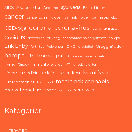
ayurveda
AIDS
Akupunktur
Andning
Bruce Lipton
cancer
cannabis
cancer och mikrober
cannabinoider
cbd
corona
coronavirus
CBD-olja
coronaviruset
Covid-19
dr yang
depression
endocannabinoida systemet
epilepsi
Erik Enby
Gregg Braden
fertilitet
frekvenser
GMO
graviditet
hampa
homeopati
Hiv
homeopati & demokrati
immunförsvaret
immunförsvar
kinesiska örter
IVF
kvantfysik
kinesisk medicin
kolloidalt silver
kost
medicinsk cannabis
Luc Montagnier
läkemedel
medvetenhet
mikrober
Virus
vacciner
WHO
Kategorier
TERAPIER