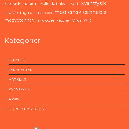
kvantfysik
kinesisk medicin
kolloidalt silver
kost
medicinsk cannabis
Luc Montagnier
läkemedel
medvetenhet
mikrober
Virus
vacciner
WHO
Kategorier
TERAPIER
TERAPEUTER
ARTIKLAR
KVANTFYSIK
ARKIV
POPULÄRA VIDEOS