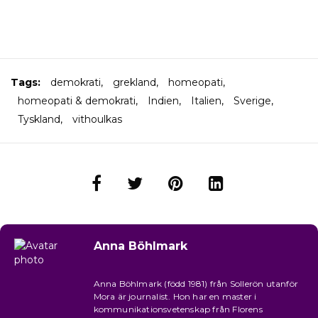
Tags:
demokrati
,
grekland
,
homeopati
,
homeopati & demokrati
,
Indien
,
Italien
,
Sverige
,
Tyskland
,
vithoulkas
Anna Böhlmark
Anna Böhlmark (född 1981) från Sollerön utanför
Mora är journalist. Hon har en master i
kommunikationsvetenskap från Florens