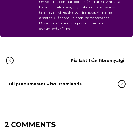
Universitet och har bott 14 år i Italien. Anna talar
flytande italienska, engelska och spanska och
talar även kinesiska och franska. Anna har
arbetat 15 år som utlandskorrespondent.
Dessutom filmar och producerar hon
dokumentärfilmer.
Pia läkt från fibromyalgi
Bli prenumerant – bo utomlands
2 COMMENTS