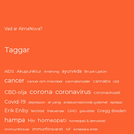
Vad är AlmaNova?
Taggar
ayurveda
AIDS
Akupunktur
Andning
Bruce Lipton
cancer
cannabis
cancer och mikrober
cannabinoider
cbd
corona
coronavirus
CBD-olja
coronaviruset
Covid-19
dr yang
depression
endocannabinoida systemet
epilepsi
Erik Enby
Gregg Braden
fertilitet
frekvenser
GMO
graviditet
hampa
homeopati
Hiv
homeopati & demokrati
immunförsvaret
immunförsvar
kinesiska örter
IVF