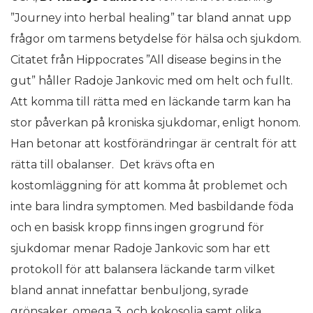
”Journey into herbal healing” tar bland annat upp
frågor om tarmens betydelse för hälsa och sjukdom.
Citatet från Hippocrates ”All disease begins in the
gut” håller Radoje Jankovic med om helt och fullt.
Att komma till rätta med en läckande tarm kan ha
stor påverkan på kroniska sjukdomar, enligt honom.
Han betonar att kostförändringar är centralt för att
rätta till obalanser. Det krävs ofta en
kostomläggning för att komma åt problemet och
inte bara lindra symptomen. Med basbildande föda
och en basisk kropp finns ingen grogrund för
sjukdomar menar Radoje Jankovic som har ett
protokoll för att balansera läckande tarm vilket
bland annat innefattar benbuljong, syrade
grönsaker, omega 3, och kokosolja samt olika