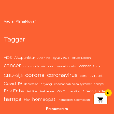
Vad är AlmaNova?
Taggar
ayurveda
AIDS
Akupunktur
Andning
Bruce Lipton
cancer
cannabis
cancer och mikrober
cannabinoider
cbd
corona
coronavirus
CBD-olja
coronaviruset
Covid-19
dr yang
depression
endocannabinoida systemet
epilepsi
Erik Enby
Gregg Braden
fertilitet
frekvenser
GMO
graviditet
0
hampa
homeopati
Hiv
homeopati & demokrati
immunförsvaret
immunförsvar
kinesiska örter
IVF
Prenumerera
kvantfysik
kinesisk medicin
kolloidalt silver
kost