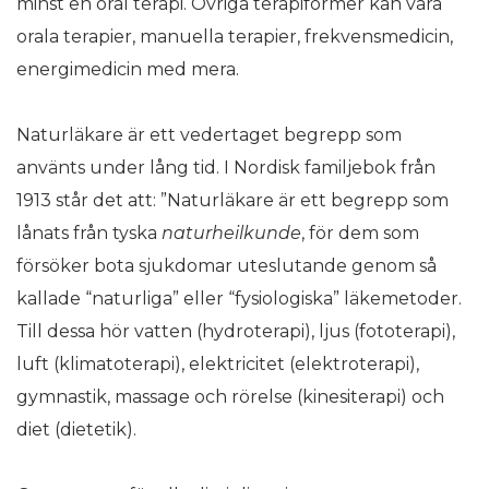
minst en oral terapi. Övriga terapiformer kan vara
orala terapier, manuella terapier, frekvensmedicin,
energimedicin med mera.
Naturläkare är ett vedertaget begrepp som
använts under lång tid. I Nordisk familjebok från
1913 står det att: ”Naturläkare är ett begrepp som
lånats från tyska
naturheilkunde
, för dem som
försöker bota sjukdomar uteslutande genom så
kallade “naturliga” eller “fysiologiska” läkemetoder.
Till dessa hör vatten (hydroterapi), ljus (fototerapi),
luft (klimatoterapi), elektricitet (elektroterapi),
gymnastik, massage och rörelse (kinesiterapi) och
diet (dietetik).