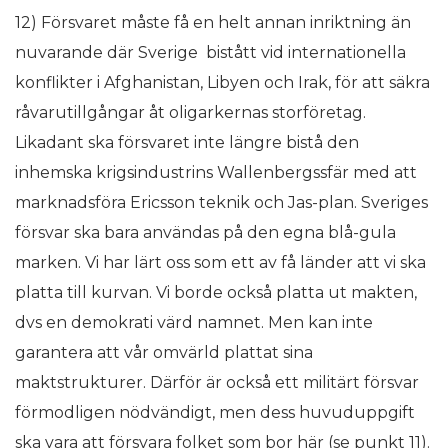
12) Försvaret måste få en helt annan inriktning än
nuvarande där Sverige bistått vid internationella
konflikter i Afghanistan, Libyen och Irak, för att säkra
råvarutillgångar åt oligarkernas storföretag.
Likadant ska försvaret inte längre bistå den
inhemska krigsindustrins Wallenbergssfär med att
marknadsföra Ericsson teknik och Jas-plan. Sveriges
försvar ska bara användas på den egna blå-gula
marken. Vi har lärt oss som ett av få länder att vi ska
platta till kurvan. Vi borde också platta ut makten,
dvs en demokrati värd namnet. Men kan inte
garantera att vår omvärld plattat sina
maktstrukturer. Därför är också ett militärt försvar
förmodligen nödvändigt, men dess huvuduppgift
ska vara att försvara folket som bor här (se punkt 11).