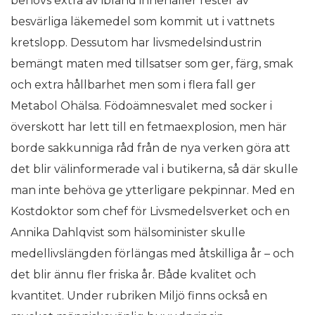
behövs extra av ibland innehåller rester av
besvärliga läkemedel som kommit ut i vattnets
kretslopp. Dessutom har livsmedelsindustrin
bemängt maten med tillsatser som ger, färg, smak
och extra hållbarhet men som i flera fall ger
Metabol Ohälsa. Födoämnesvalet med socker i
överskott har lett till en fetmaexplosion, men här
borde sakkunniga råd från de nya verken göra att
det blir välinformerade val i butikerna, så där skulle
man inte behöva ge ytterligare pekpinnar. Med en
Kostdoktor som chef för Livsmedelsverket och en
Annika Dahlqvist som hälsominister skulle
medellivslängden förlängas med åtskilliga år – och
det blir ännu fler friska år. Både kvalitet och
kvantitet. Under rubriken Miljö finns också en