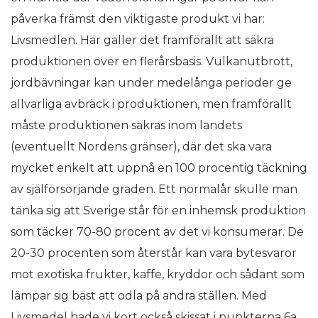
påverka främst den viktigaste produkt vi har:
Livsmedlen. Här gäller det framförallt att säkra
produktionen över en flerårsbasis. Vulkanutbrott,
jordbävningar kan under medelånga perioder ge
allvarliga avbräck i produktionen, men framförallt
måste produktionen säkras inom landets
(eventuellt Nordens gränser), där det ska vara
mycket enkelt att uppnå en 100 procentig täckning
av själförsörjande graden. Ett normalår skulle man
tänka sig att Sverige står för en inhemsk produktion
som täcker 70-80 procent av det vi konsumerar. De
20-30 procenten som återstår kan vara bytesvaror
mot exotiska frukter, kaffe, kryddor och sådant som
lämpar sig bäst att odla på andra ställen. Med
Livsmedel hade vi kort också skissat i punkterna 6a ,