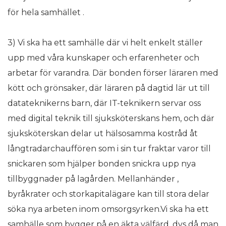
för hela samhället .
3) Vi ska ha ett samhälle där vi helt enkelt ställer
upp med våra kunskaper och erfarenheter och
arbetar för varandra. Där bonden förser läraren med
kött och grönsaker, där läraren på dagtid lär ut till
datateknikerns barn, där IT-teknikern servar oss
med digital teknik till sjuksköterskans hem, och där
sjuksköterskan delar ut hälsosamma kostråd åt
långtradarchauffören som i sin tur fraktar varor till
snickaren som hjälper bonden snickra upp nya
tillbyggnader på lagården. Mellanhänder ,
byråkrater och storkapitalägare kan till stora delar
söka nya arbeten inom omsorgsyrken.Vi ska ha ett
samhälle som bygger på en äkta välfärd, dvs då man