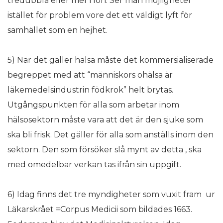
tredubbla eller mer i lön. Ser man möjligheter
istället för problem vore det ett väldigt lyft för
samhället som en hejhet.
5) När det gäller hälsa måste det kommersialiserade
begreppet med att “människors ohälsa är
läkemedelsindustrin födkrok” helt brytas.
Utgångspunkten för alla som arbetar inom
hälsosektorn måste vara att det är den sjuke som
ska bli frisk. Det gäller för alla som anställs inom den
sektorn. Den som försöker slå mynt av detta , ska
med omedelbar verkan tas ifrån sin uppgift.
6) Idag finns det tre myndigheter som vuxit fram ur
Läkarskrået =Corpus Medicii som bildades 1663.