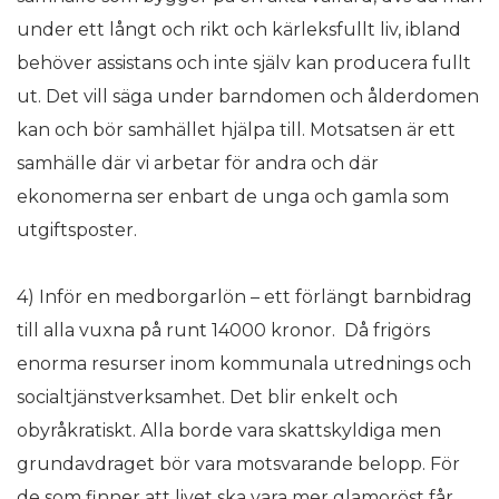
under ett långt och rikt och kärleksfullt liv, ibland
behöver assistans och inte själv kan producera fullt
ut. Det vill säga under barndomen och ålderdomen
kan och bör samhället hjälpa till. Motsatsen är ett
samhälle där vi arbetar för andra och där
ekonomerna ser enbart de unga och gamla som
utgiftsposter.
4) Inför en medborgarlön – ett förlängt barnbidrag
till alla vuxna på runt 14000 kronor. Då frigörs
enorma resurser inom kommunala utrednings och
socialtjänstverksamhet. Det blir enkelt och
obyråkratiskt. Alla borde vara skattskyldiga men
grundavdraget bör vara motsvarande belopp. För
de som finner att livet ska vara mer glamoröst får