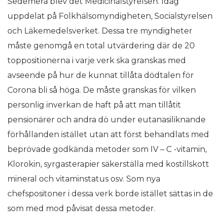
Sedemera blev det Medicinalstyrelsen. Idag
uppdelat på Folkhälsomyndigheten, Socialstyrelsen
och Läkemedelsverket. Dessa tre myndigheter
måste genomgå en total utvärdering där de 20
toppositionerna i varje verk ska granskas med
avseende på hur de kunnat tillåta dödtalen för
Corona bli så höga. De måste granskas för vilken
personlig inverkan de haft på att man tillåtit
pensionärer och andra dö under eutanasiliknande
förhållanden istället utan att först behandlats med
beprövade godkända metoder som IV – C -vitamin,
Klorokin, syrgasterapier säkerställa med kostillskott
mineral och vitaminstatus osv. Som nya
chefspositoner i dessa verk borde istället sättas in de
som med mod påvisat dessa metoder.