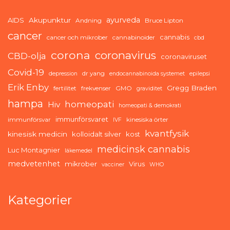
ayurveda
AIDS
Akupunktur
Andning
Bruce Lipton
cancer
cannabis
cancer och mikrober
cannabinoider
cbd
corona
coronavirus
CBD-olja
coronaviruset
Covid-19
dr yang
depression
endocannabinoida systemet
epilepsi
Erik Enby
Gregg Braden
fertilitet
frekvenser
GMO
graviditet
hampa
homeopati
Hiv
homeopati & demokrati
immunförsvaret
immunförsvar
kinesiska örter
IVF
kvantfysik
kinesisk medicin
kolloidalt silver
kost
medicinsk cannabis
Luc Montagnier
läkemedel
medvetenhet
mikrober
Virus
vacciner
WHO
Kategorier