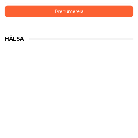
HÄLSA
Livsuniversitetet – Livslusten
HÄLSA