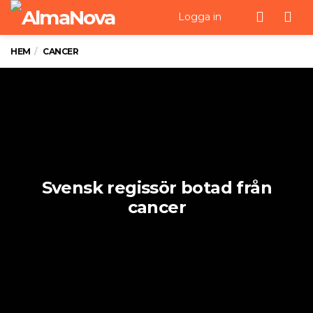
Men
Logga in
HEM
CANCER
Svensk regissör botad från
cancer