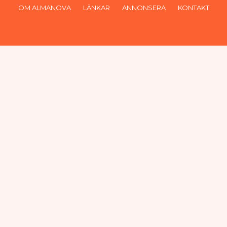
OM ALMANOVA
LÄNKAR
ANNONSERA
KONTAKT