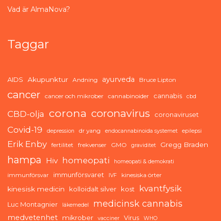
Vad är AlmaNova?
Taggar
ayurveda
AIDS
Akupunktur
Andning
Bruce Lipton
cancer
cannabis
cancer och mikrober
cannabinoider
cbd
corona
coronavirus
CBD-olja
coronaviruset
Covid-19
dr yang
depression
endocannabinoida systemet
epilepsi
Erik Enby
Gregg Braden
fertilitet
frekvenser
GMO
graviditet
hampa
homeopati
Hiv
homeopati & demokrati
immunförsvaret
immunförsvar
kinesiska örter
IVF
kvantfysik
kinesisk medicin
kolloidalt silver
kost
medicinsk cannabis
Luc Montagnier
läkemedel
medvetenhet
mikrober
Virus
vacciner
WHO