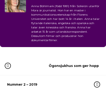
Anna Böhlmark (född 1981) från Sollerön utanför
Mora är journalist. Hon har en master i
kommunikationsvetenskap från Florens
Universitet och har bott 14 år i Italien. Anna talar
flytande italienska, engelska och spanska och
talar även kinesiska och franska. Anna har
arbetat 15 år som utlandskorrespondent.
Dessutom filmar och producerar hon
dokumentärfilmer.
Ögonsjukhus som ger hopp
Nummer 2 – 2019