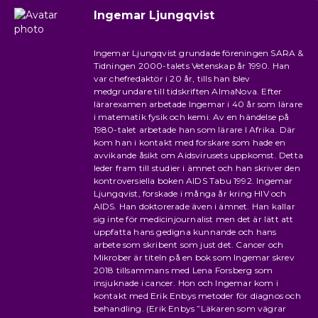
Ingemar Ljungqvist
Ingemar Ljungqvist grundade föreningen SARA &
Tidningen 2000-talets Vetenskap år 1990. Han
var chefredaktör i 20 år, tills han blev
medgrundare till tidskriften AlmaNova. Efter
lärarexamen arbetade Ingemar i 40 år som lärare
i matematik fysik och kemi. Av en händelse på
1980-talet arbetade han som lärare I Afrika. Där
kom han i kontakt med forskare som hade en
avvikande åsikt om Aidsvirusets uppkomst. Detta
leder fram till studier i ämnet och han skriver den
kontroversiella boken AIDS Tabu 1992. Ingemar
Ljungqvist, forskade i många år kring HIV och
AIDS. Han doktorerade även i ämnet. Han kallar
sig inte för medicinjournalist men det är lätt att
uppfatta hans gedigna kunnande och hans
arbete som skribent som just det. Cancer och
Mikrober är titeln på en bok som Ingemar skrev
2018 tillsammans med Lena Forsberg som
insjuknade i cancer. Hon och Ingemar kom i
kontakt med Erik Enbys metoder för diagnos och
behandling. (Erik Enbys ”Läkaren som vägrar