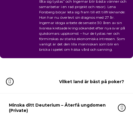
låta sig tystas” och Ingemar blir bästa vänner och
samarbetar i en rad projekt och resor). Lena
Forsberg börjar leta sig fram till ett tillfrisknande:
Hon har nu överlevt sin diagnos med 27 år.
Ingemar idoga arbete de senaste 30 åren av sin
livsresa kretsade kring sökandet efter nya svar på
sjukdomars uppkomst – hur de tystas ner och
förminskas av starka ekonomiska intressen. Som
vanligt är det den lilla människan som blir en
bricka i spelet om hälsa vård och sanning.
Vilket land är bäst på poker?
Minska ditt Deuterium – Återfå ungdomen
(Private)