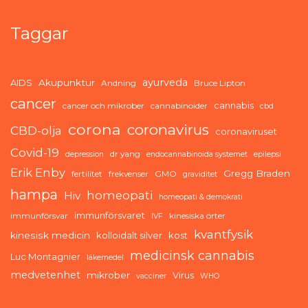
Taggar
ayurveda
AIDS
Akupunktur
Andning
Bruce Lipton
cancer
cannabis
cancer och mikrober
cannabinoider
cbd
corona
coronavirus
CBD-olja
coronaviruset
Covid-19
dr yang
depression
endocannabinoida systemet
epilepsi
Erik Enby
Gregg Braden
fertilitet
frekvenser
GMO
graviditet
hampa
homeopati
Hiv
homeopati & demokrati
immunförsvaret
immunförsvar
kinesiska örter
IVF
kvantfysik
kinesisk medicin
kolloidalt silver
kost
medicinsk cannabis
Luc Montagnier
läkemedel
medvetenhet
mikrober
Virus
vacciner
WHO