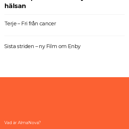
hälsan
Terje – Fri från cancer
Sista striden – ny Film om Enby
Vad är AlmaNova?