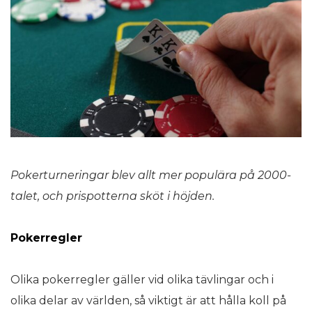
Pokerturneringar blev allt mer populära på 2000-
talet, och prispotterna sköt i höjden.
Pokerregler
Olika pokerregler gäller vid olika tävlingar och i
olika delar av världen, så viktigt är att hålla koll på