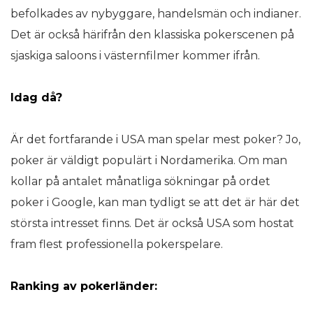
befolkades av nybyggare, handelsmän och indianer.
Det är också härifrån den klassiska pokerscenen på
sjaskiga saloons i västernfilmer kommer ifrån.
Idag då?
Är det fortfarande i USA man spelar mest poker? Jo,
poker är väldigt populärt i Nordamerika. Om man
kollar på antalet månatliga sökningar på ordet
poker i Google, kan man tydligt se att det är här det
största intresset finns. Det är också USA som hostat
fram flest professionella pokerspelare.
Ranking av pokerländer: