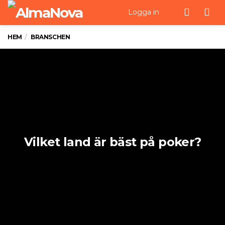
Men
Logga in
HEM
BRANSCHEN
Vilket land är bäst på poker?