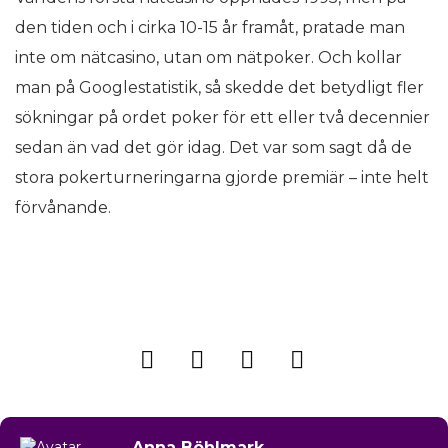
den tiden och i cirka 10-15 år framåt, pratade man
inte om nätcasino, utan om nätpoker. Och kollar
man på Googlestatistik, så skedde det betydligt fler
sökningar på ordet poker för ett eller två decennier
sedan än vad det gör idag. Det var som sagt då de
stora pokerturneringarna gjorde premiär – inte helt
förvånande.
Anna Böhlmark