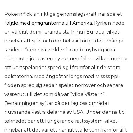
Pokern fick sin riktiga genomslagskraft när spelet
följde med emigranterna till Amerika
. Kyrkan hade
en väldigt dominerande ställning i Europa, vilket
innebar att spel och dobbel var förbjudet i många
länder. I “den nya världen” kunde nybyggarna
däremot njuta av en nyvunnen frihet, vilket innebar
att kortspelandet spred sig i framför allt de södra
delstaterna. Med ångbåtar längs med Mississippi-
floden spred sig sedan spelet norröver och senare
västerut, till det som då var “Vilda Västern”.
Benämningen syftar på det laglösa område i
nuvarande västra delarna av USA. Under denna tid
saknades där ett fungerande rättssystem, vilket
innebar att det var ett härligt ställe som framför allt