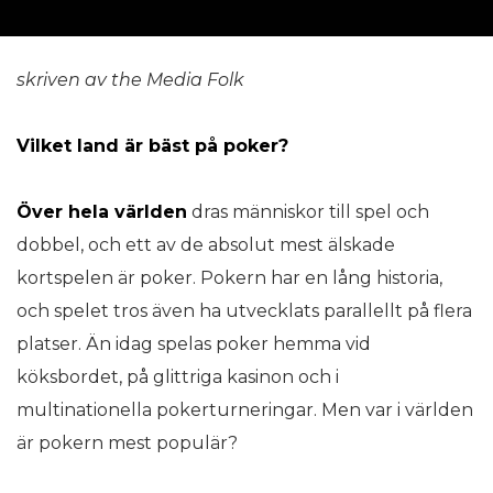
skriven av the Media Folk
Vilket land är bäst på poker?
Över hela världen
dras människor till spel och
dobbel, och ett av de absolut mest älskade
kortspelen är poker. Pokern har en lång historia,
och spelet tros även ha utvecklats parallellt på flera
platser. Än idag spelas poker hemma vid
köksbordet, på glittriga kasinon och i
multinationella pokerturneringar. Men var i världen
är pokern mest populär?