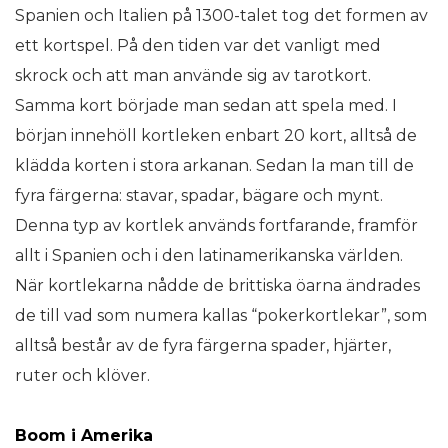
Spanien och Italien på 1300-talet tog det formen av
ett kortspel. På den tiden var det vanligt med
skrock och att man använde sig av tarotkort.
Samma kort började man sedan att spela med. I
början innehöll kortleken enbart 20 kort, alltså de
klädda korten i stora arkanan. Sedan la man till de
fyra färgerna: stavar, spadar, bägare och mynt.
Denna typ av kortlek används fortfarande, framför
allt i Spanien och i den latinamerikanska världen.
När kortlekarna nådde de brittiska öarna ändrades
de till vad som numera kallas “pokerkortlekar”, som
alltså består av de fyra färgerna spader, hjärter,
ruter och klöver.
Boom i Amerika