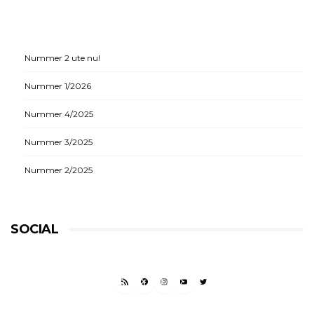
Nummer 2 ute nu!
Nummer 1/2026
Nummer 4/2025
Nummer 3/2025
Nummer 2/2025
SOCIAL
RSS FEED
FACEBOOK
INSTAGRAM
YOUTUBE
TWITTER