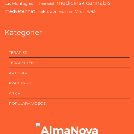
medicinsk cannabis
Luc Montagnier
läkemedel
medvetenhet
mikrober
Virus
vacciner
WHO
Kategorier
TERAPIER
TERAPEUTER
ARTIKLAR
KVANTFYSIK
ARKIV
POPULÄRA VIDEOS