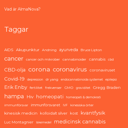
Vad är AlmaNova?
Taggar
ayurveda
AIDS
Akupunktur
Andning
Bruce Lipton
cancer
cannabis
cancer och mikrober
cannabinoider
cbd
corona
coronavirus
CBD-olja
coronaviruset
Covid-19
dr yang
depression
endocannabinoida systemet
epilepsi
Erik Enby
Gregg Braden
fertilitet
frekvenser
GMO
graviditet
hampa
homeopati
Hiv
homeopati & demokrati
immunförsvaret
immunförsvar
kinesiska örter
IVF
kvantfysik
kinesisk medicin
kolloidalt silver
kost
medicinsk cannabis
Luc Montagnier
läkemedel