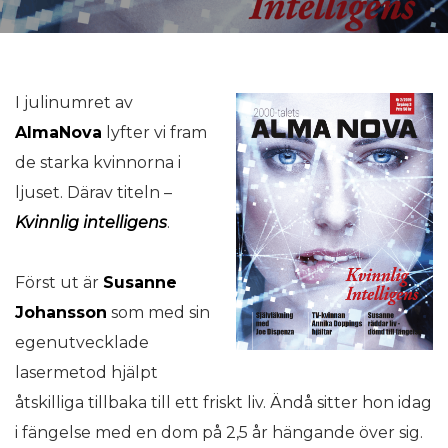
I julinumret av
AlmaNova
lyfter vi fram
de starka kvinnorna i
ljuset. Därav titeln –
Kvinnlig intelligens
.
Först ut är
Susanne
Johansson
som med sin
egenutvecklade
lasermetod hjälpt
åtskilliga tillbaka till ett friskt liv. Ändå sitter hon idag
i fängelse med en dom på 2,5 år hängande över sig.