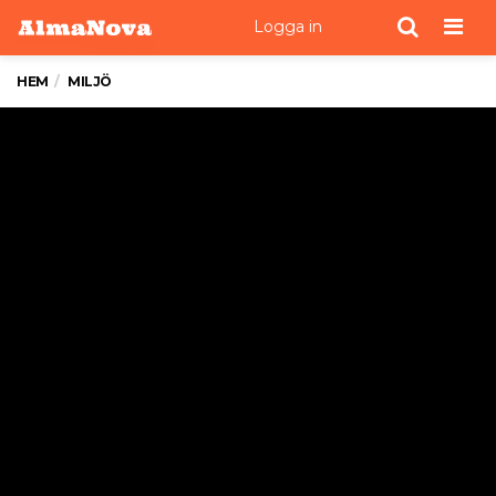
Men
Logga in
HEM
MILJÖ