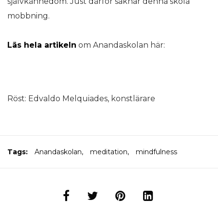
självkännedom. Just därför saknar denna skola
mobbning.
Läs hela artikeln
om Anandaskolan här:
Röst: Edvaldo Melquiades, konstlärare
Tags:
Anandaskolan
,
meditation
,
mindfulness