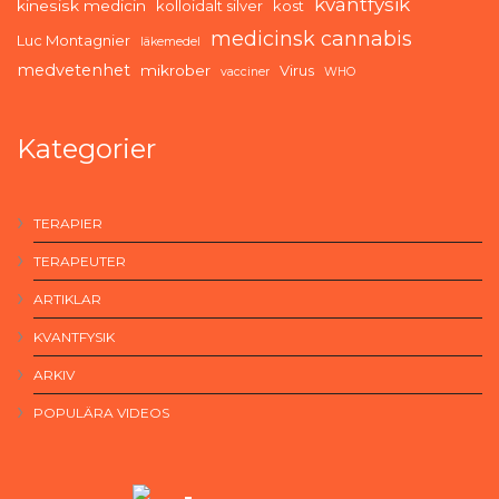
kvantfysik
kinesisk medicin
kolloidalt silver
kost
medicinsk cannabis
Luc Montagnier
läkemedel
medvetenhet
mikrober
Virus
vacciner
WHO
Kategorier
TERAPIER
TERAPEUTER
ARTIKLAR
KVANTFYSIK
ARKIV
POPULÄRA VIDEOS