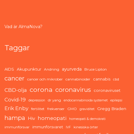
Vad är AlmaNova?
Taggar
ayurveda
AIDS
Akupunktur
Andning
Bruce Lipton
cancer
cannabis
cancer och mikrober
cannabinoider
cbd
corona
coronavirus
CBD-olja
coronaviruset
Covid-19
dr yang
depression
endocannabinoida systemet
epilepsi
Erik Enby
Gregg Braden
fertilitet
frekvenser
GMO
graviditet
hampa
homeopati
Hiv
homeopati & demokrati
immunförsvaret
immunförsvar
kinesiska örter
IVF