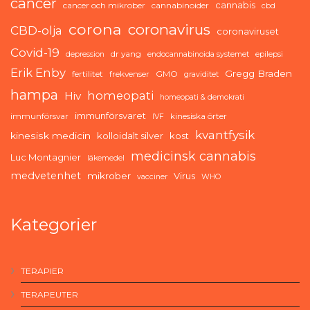
cancer
cannabis
cancer och mikrober
cannabinoider
cbd
corona
coronavirus
CBD-olja
coronaviruset
Covid-19
dr yang
depression
endocannabinoida systemet
epilepsi
Erik Enby
Gregg Braden
fertilitet
frekvenser
GMO
graviditet
hampa
homeopati
Hiv
homeopati & demokrati
immunförsvaret
immunförsvar
kinesiska örter
IVF
kvantfysik
kinesisk medicin
kolloidalt silver
kost
medicinsk cannabis
Luc Montagnier
läkemedel
medvetenhet
mikrober
Virus
vacciner
WHO
Kategorier
TERAPIER
TERAPEUTER