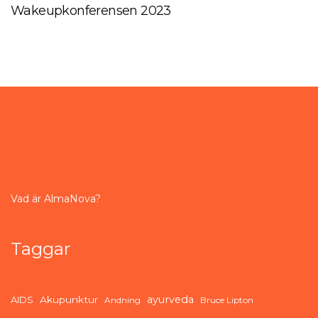
Wakeupkonferensen 2023
Vad är AlmaNova?
Taggar
ayurveda
AIDS
Akupunktur
Andning
Bruce Lipton