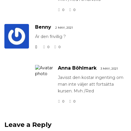
0
0
Benny
2 MAY, 2021
Är den frivillig ?
0
0
Anna Böhlmark
3 MAY, 2021
Javisst den kostar ingenting om
man inte väljer att fortsätta
kursen. Mvh /Red
0
0
Leave a Reply