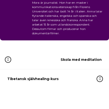
Mora är journalist. Hon har en master i
kommunikationsvetenskap från Florens
Universitet och har bott 14 år i Italien. Anna talar
flytande italienska, engelska och spanska och
talar även kinesiska och franska. Anna har
arbetat 15 år som utlandskorrespondent.
Dessutom filmar och producerar hon
dokumentärfilmer.
Skola med meditation
Tibetansk självhealing-kurs