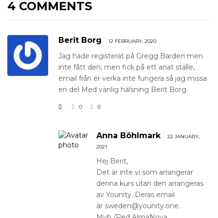
4 COMMENTS
Berit Borg
12 FEBRUARY, 2020
Jag hade registerat på Gregg Barden men
inte fått den, men fick på ett anat ställe,
email från er verka inte fungera så jag missa
en del Med vänlig hälsning Berit Borg
0
0
Anna Böhlmark
22 JANUARY,
2021
Hej Berit,
Det är inte vi som arrangerar
denna kurs utan den arrangeras
av Younity. Deras email
är sweden@younity.one.
Mvh /Red AlmaNova