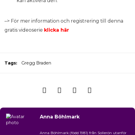
kan aktivera den.
–> För mer information och registrering till denna
gratis videoserie
klicka här
Tags:
Gregg Braden
Anna Böhlmark
Anna Böhlmark (född 1981) från Sollerön utanför