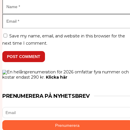
Save my name, email, and website in this browser for the
next time I comment.
POST COMMENT
En helårsprenumeration för 2026 omfattar fyra nummer och
kostar endast 290 kr.
Klicka här
PRENUMERERA PÅ NYHETSBREV
HÄLSA
HÄLSA
Historiska beslut som gynnar medicinsk
Livsuniversitetet – Livslusten
FILM
cannabis
HÄLSA
HÄLSA
Cannabis legaliserat i Kanada
DN vilseleder om sockermyter – Läkaren
Semir – pyramidernas läkande energier