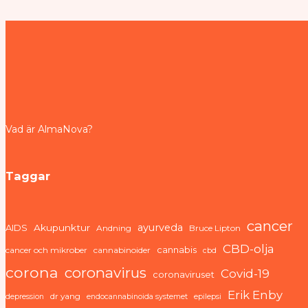
Vad är AlmaNova?
Taggar
cancer
ayurveda
AIDS
Akupunktur
Andning
Bruce Lipton
CBD-olja
cannabis
cancer och mikrober
cannabinoider
cbd
corona
coronavirus
Covid-19
coronaviruset
Erik Enby
dr yang
depression
endocannabinoida systemet
epilepsi