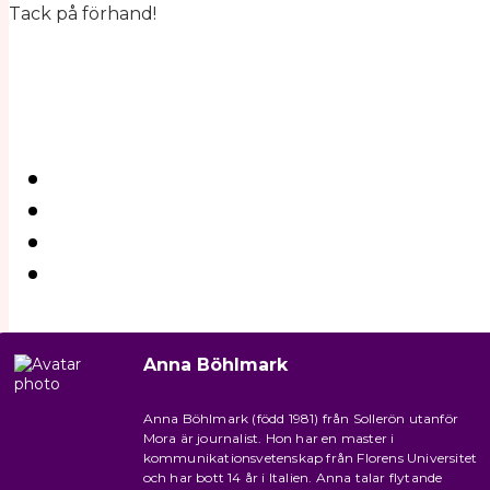
Tack på förhand!
Anna Böhlmark
Anna Böhlmark (född 1981) från Sollerön utanför
Mora är journalist. Hon har en master i
kommunikationsvetenskap från Florens Universitet
och har bott 14 år i Italien. Anna talar flytande