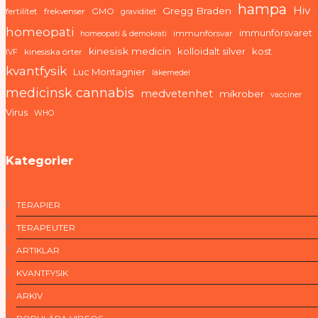
hampa
Hiv
Gregg Braden
fertilitet
frekvenser
GMO
graviditet
homeopati
immunförsvaret
immunförsvar
homeopati & demokrati
kinesisk medicin
kolloidalt silver
kost
kinesiska örter
IVF
kvantfysik
Luc Montagnier
läkemedel
medicinsk cannabis
medvetenhet
mikrober
vacciner
Virus
WHO
Kategorier
TERAPIER
TERAPEUTER
ARTIKLAR
KVANTFYSIK
ARKIV