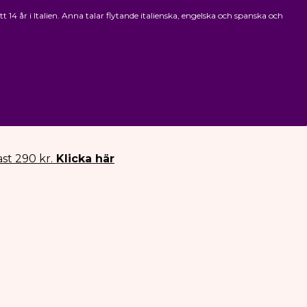
4 år i Italien. Anna talar flytande italienska, engelska och spanska och
st 290 kr.
Klicka här