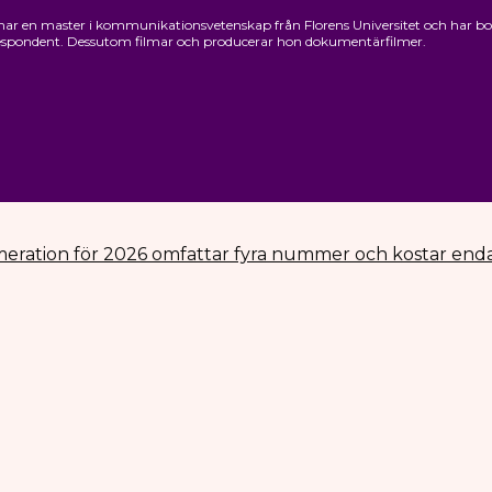
ar en master i kommunikationsvetenskap från Florens Universitet och har bott 1
rrespondent. Dessutom filmar och producerar hon dokumentärfilmer.
eration för 2026 omfattar fyra nummer och kostar enda