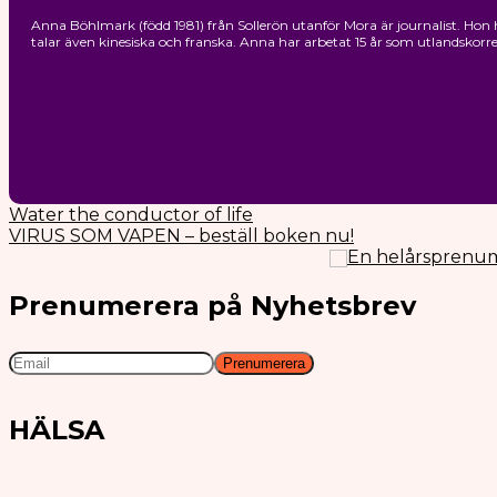
Anna Böhlmark (född 1981) från Sollerön utanför Mora är journalist. Hon h
talar även kinesiska och franska. Anna har arbetat 15 år som utlandsko
Water the conductor of life
VIRUS SOM VAPEN – beställ boken nu!
En helårsprenum
Prenumerera på Nyhetsbrev
HÄLSA