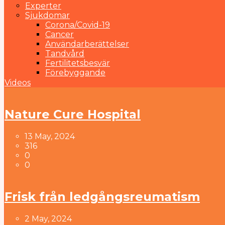
Experter
Sjukdomar
Corona/Covid-19
Cancer
Användarberättelser
Tandvård
Fertilitetsbesvär
Förebyggande
Videos
Nature Cure Hospital
13 May, 2024
316
0
0
Frisk från ledgångsreumatism
2 May, 2024