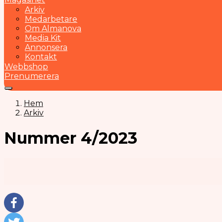
Arkiv
Medarbetare
Om Almanova
Media Kit
Annonsera
Kontakt
Webbshop
Prenumerera
Hem
Arkiv
Nummer 4/2023