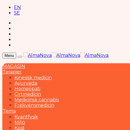
EN
SE
Menu
MAGASIN
Terapier
Kinesisk medicin
Ayurveda
Homeopati
Örtmedicin
Medicinsk cannabis
Frekvensmedicin
Tema
Kvantfysik
Miljö
Kost