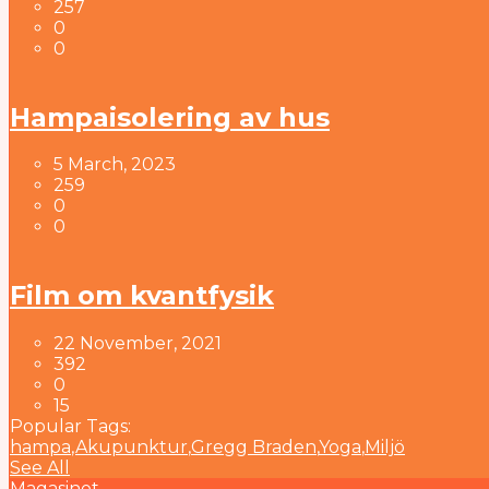
257
0
0
Hampaisolering av hus
5 March, 2023
259
0
0
Film om kvantfysik
22 November, 2021
392
0
15
Popular Tags:
hampa
,
Akupunktur
,
Gregg Braden
,
Yoga
,
Miljö
See All
Magasinet