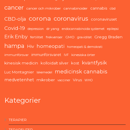
cancer
cannabis
cancer och mikrober
cannabinoider
cbd
corona
coronavirus
CBD-olja
coronaviruset
Covid-19
dr yang
depression
endocannabinoida systemet
epilepsi
Erik Enby
Gregg Braden
fertilitet
frekvenser
GMO
graviditet
hampa
homeopati
Hiv
homeopati & demokrati
immunförsvaret
immunförsvar
kinesiska örter
IVF
kvantfysik
kinesisk medicin
kolloidalt silver
kost
medicinsk cannabis
Luc Montagnier
läkemedel
medvetenhet
mikrober
Virus
vacciner
WHO
Kategorier
TERAPIER
TERAPEUTER