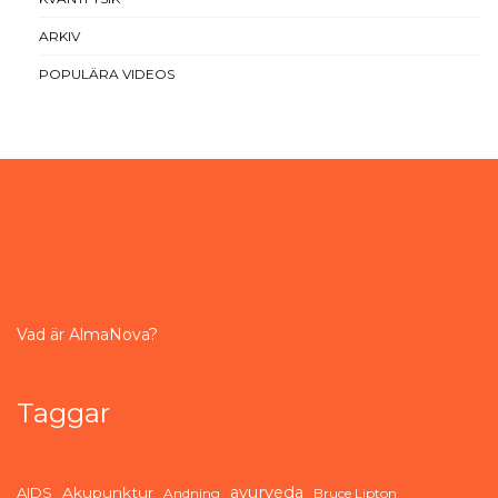
ARKIV
POPULÄRA VIDEOS
Vad är AlmaNova?
Taggar
ayurveda
AIDS
Akupunktur
Andning
Bruce Lipton