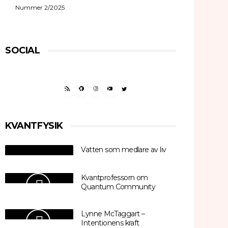
Nummer 2/2025
SOCIAL
RSS FEED
FACEBOOK
INSTAGRAM
YOUTUBE
TWITTER
KVANTFYSIK
Vatten som medlare av liv
Kvantprofessorn om
Quantum Community
Lynne McTaggart –
Intentionens kraft