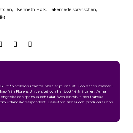
tolen
,
Kenneth Holk
,
läkemedelsbranschen
,
ika
1) från Sollerön utanför Mora är journalist. Hon har en master i
 från Florens Universitet och har bott 14 år i Italien. Anna
a, engelska och spanska och talar även kinesiska och franska.
 som utlandskorrespondent. Dessutom filmar och producerar hon