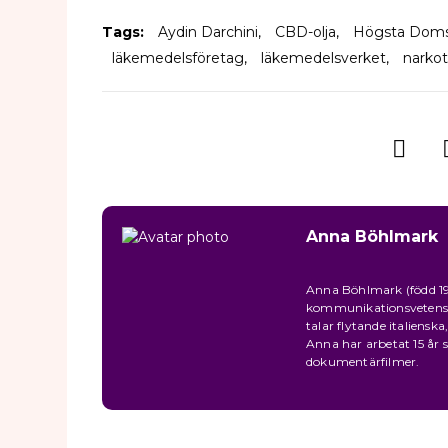
Tags:
Aydin Darchini
,
CBD-olja
,
Högsta Doms
läkemedelsföretag
,
läkemedelsverket
,
narkot
Anna Böhlmark
Anna Böhlmark (född 198
kommunikationsvetenskap
talar flytande italiensk
Anna har arbetat 15 år
dokumentärfilmer.