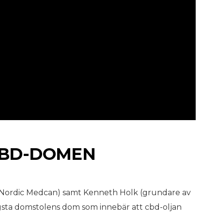
CBD-DOMEN
i (Nordic Medcan) samt Kenneth Holk (grundare av
gsta domstolens dom som innebär att cbd-oljan