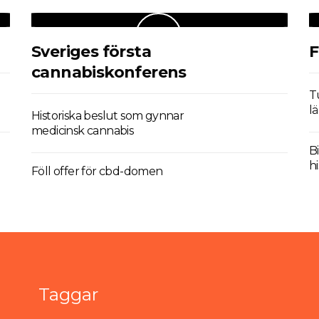
Sveriges första
F
cannabiskonferens
T
l
Historiska beslut som gynnar
medicinsk cannabis
B
hi
Föll offer för cbd-domen
Taggar