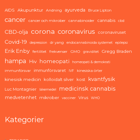
ayurveda
AIDS
Akupunktur
Andning
Bruce Lipton
cancer
cannabis
cancer och mikrober
cannabinoider
cbd
corona
coronavirus
CBD-olja
coronaviruset
Covid-19
dr yang
depression
endocannabinoida systemet
epilepsi
Erik Enby
Gregg Braden
fertilitet
frekvenser
GMO
graviditet
hampa
homeopati
Hiv
homeopati & demokrati
immunförsvaret
immunförsvar
kinesiska örter
IVF
kvantfysik
kinesisk medicin
kolloidalt silver
kost
medicinsk cannabis
Luc Montagnier
läkemedel
medvetenhet
mikrober
Virus
vacciner
WHO
Kategorier