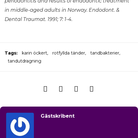
periodontitis and results of endodontic
treatment
in middle-aged adults in
Norway. Endodont. &
Dental Traumat. 1991; 7: 1-4.
Tags:
karin öckert
,
rotfyllda tänder
,
tandbakterier
,
tandutdragning
Gästskribent