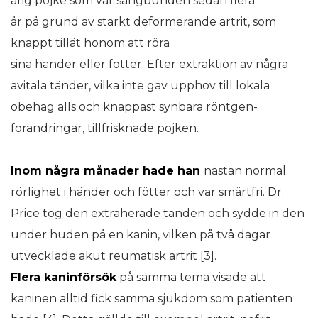
årig pojke som var sängbunden sedan flera
år på grund av starkt deformerande artrit, som
knappt tillät honom att röra
sina händer eller fötter. Efter extraktion av några
avitala tänder, vilka inte gav upphov till lokala
obehag alls och knappast synbara röntgen-
förändringar, tillfrisknade pojken.
Inom några månader hade han
nästan normal
rörlighet i händer och fötter och var smärtfri. Dr.
Price tog den extraherade tanden och sydde in den
under huden på en kanin, vilken på två dagar
utvecklade akut reumatisk artrit [3].
Flera kaninförsök
på samma tema visade att
kaninen alltid fick samma sjukdom som patienten