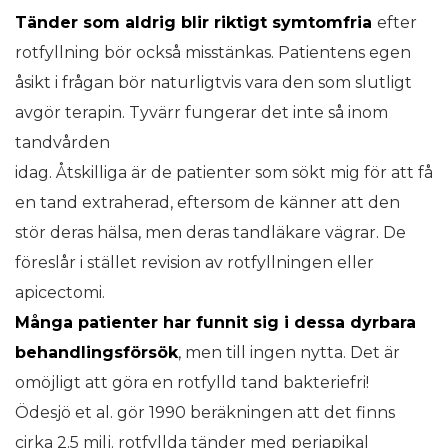
Tänder som aldrig blir riktigt symtomfria
efter
rotfyllning bör också misstänkas. Patientens egen
åsikt i frågan bör naturligtvis vara den som slutligt
avgör terapin. Tyvärr fungerar det inte så inom
tandvården
idag. Åtskilliga är de patienter som sökt mig för att få
en tand extraherad, eftersom de känner att den
stör deras hälsa, men deras tandläkare vägrar. De
föreslår i stället revision av rotfyllningen eller
apicectomi.
Många patienter har funnit sig i dessa
dyrbara
behandlingsförsök
, men till ingen nytta. Det är
omöjligt att göra en rotfylld tand bakteriefri!
Ödesjö et al. gör 1990 beräkningen att det finns
cirka 2.5 milj. rotfyllda tänder med periapikal