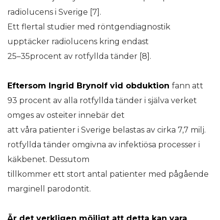
radiolucens i Sverige [7].
Ett flertal studier med röntgendiagnostik
upptäcker radiolucens kring endast
25–35procent av rotfyllda tänder [8].
Eftersom Ingrid Brynolf vid obduktion
fann att
93 procent av alla rotfyllda tänder i själva verket
omges av osteiter innebär det
att våra patienter i Sverige belastas av cirka 7,7 milj.
rotfyllda tänder omgivna av infektiösa processer i
käkbenet. Dessutom
tillkommer ett stort antal patienter med pågående
marginell parodontit.
Är det
verkligen möjligt att detta kan vara