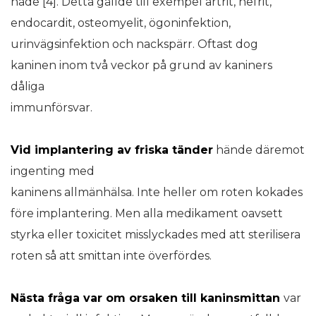
hade [4]. Detta gällde till exempel artrit, nefrit,
endocardit, osteomyelit, ögoninfektion,
urinvägsinfektion och nackspärr. Oftast dog
kaninen inom två veckor på grund av kaniners
dåliga
immunförsvar.
Vid implantering av friska
tänder
hände däremot
ingenting med
kaninens allmänhälsa. Inte heller om roten kokades
före implantering. Men alla medikament oavsett
styrka eller toxicitet misslyckades med att sterilisera
roten så att smittan inte överfördes.
Nästa fråga var om orsaken till kaninsmittan
var