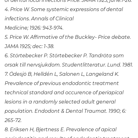
of dental focal infections Price.
JAMA 1925; june:1-26.
4. Price W. Some systemic expressions
of dental
infections. Annals of Clinical
Medicine; 1926: 943-974.
5. Price W. Affirmative of the Buckley-
Price debate.
JAMA 1925; dec: 1-38.
6. Störtebecker P. Störtebecker P. Tandröta
som
orsak till nervsjukdom. Studentlitteratur.
Lund. 1981.
7. Ödesjö B, Helldén L, Salonen L, Langeland
K.
Prevalence of previous endodontic
treatment
technical standard and occurence
of periapical
lesions in a randomly selected
adult general
population. Endodont &
Dental Traumat. 1990; 6:
265-72.
8. Eriksen H, Bjertness E. Prevalence of
apical