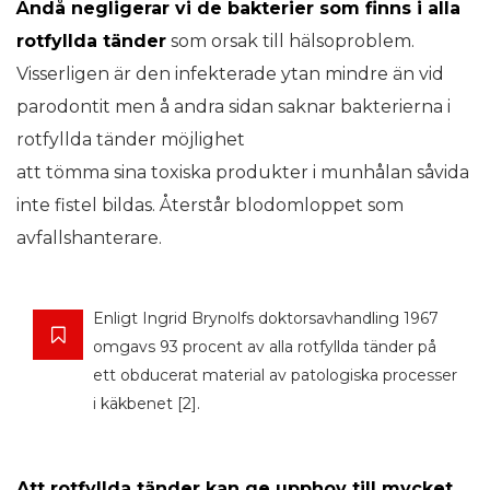
Ändå negligerar vi de bakterier som finns i alla
rotfyllda tänder
som orsak till hälsoproblem.
Visserligen är den infekterade ytan mindre än vid
parodontit men å andra sidan saknar bakterierna i
rotfyllda tänder möjlighet
att tömma sina toxiska produkter i munhålan såvida
inte fistel bildas. Återstår blodomloppet som
avfallshanterare.
Enligt Ingrid Brynolfs doktorsavhandling 1967
omgavs 93 procent av alla rotfyllda tänder på
ett obducerat material av patologiska processer
i käkbenet [2].
Att rotfyllda tänder kan ge upphov till mycket