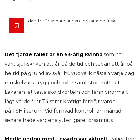
Idag tre år senare är han fortfarande frisk.
Det fjärde fallet är en 53-årig kvinna
som har
varit sjukskriven ett år på deltid och sedan ett år på
heltid på grund av svår huvudvärk nästan varje dag,
muskelvärk i rygg och axlar samt stor trötthet.
Läkaren lät testa sköldkörteln och fann onormalt
lågt värde fritt T4 samt kraftigt förhöjt värde
på TSH i serum. Vid förnyad kontroll en månad
senare hade värdena ytterligare försämrats.
Medicinering med Levaxin var aktuell.
Patienten