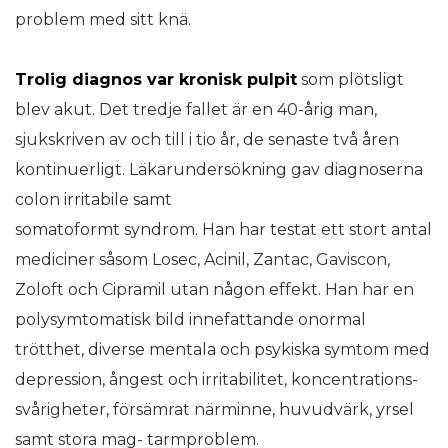
problem med sitt knä.
Trolig diagnos var kronisk
pulpit
som plötsligt
blev akut. Det tredje fallet är en 40-årig man,
sjukskriven av och till i tio år, de senaste två åren
kontinuerligt. Läkarundersökning gav diagnoserna
colon irritabile samt
somatoformt syndrom. Han har testat ett stort antal
mediciner såsom Losec, Acinil, Zantac, Gaviscon,
Zoloft och Cipramil utan någon effekt. Han har en
polysymtomatisk bild innefattande onormal
trötthet, diverse mentala och psykiska symtom med
depression, ångest och irritabilitet, koncentrations-
svårigheter, försämrat närminne, huvudvärk, yrsel
samt stora mag- tarmproblem.