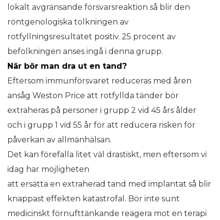
lokalt avgränsande försvarsreaktion så blir den
röntgenologiska tolkningen av
rotfyllningsresultatet positiv. 25 procent av
befolkningen anses ingå i denna grupp.
När bör man dra ut en tand?
Eftersom immunförsvaret reduceras med åren
ansåg Weston Price att rotfyllda tänder bör
extraheras på personer i grupp 2 vid 45 års ålder
och i grupp 1 vid 55 år för att reducera risken för
påverkan av allmänhälsan.
Det kan förefalla litet väl drastiskt, men eftersom vi
idag har möjligheten
att ersätta en extraherad tand med implantat så blir
knappast effekten katastrofal. Bör inte sunt
medicinskt förnufttänkande reagera mot en terapi