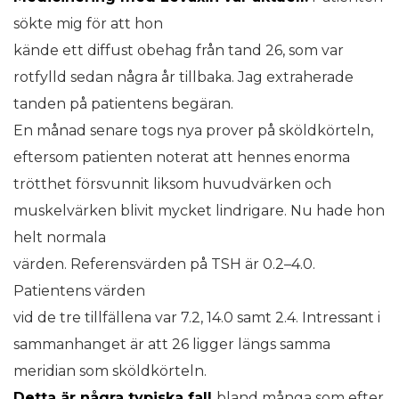
sökte mig för att hon
kände ett diffust obehag från tand 26, som var
rotfylld sedan några år tillbaka. Jag extraherade
tanden på patientens begäran.
En månad senare togs nya prover på sköldkörteln,
eftersom patienten noterat att hennes enorma
trötthet försvunnit liksom huvudvärken och
muskelvärken blivit mycket lindrigare. Nu hade hon
helt normala
värden. Referensvärden på TSH är 0.2–4.0.
Patientens värden
vid de tre tillfällena var 7.2, 14.0 samt 2.4. Intressant i
sammanhanget är att 26 ligger längs samma
meridian som sköldkörteln.
Detta är några typiska fall
bland många som efter