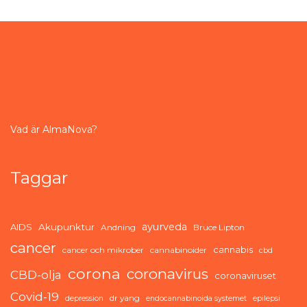
Vad är AlmaNova?
Taggar
ayurveda
AIDS
Akupunktur
Andning
Bruce Lipton
cancer
cannabis
cancer och mikrober
cannabinoider
cbd
corona
coronavirus
CBD-olja
coronaviruset
Covid-19
dr yang
depression
endocannabinoida systemet
epilepsi