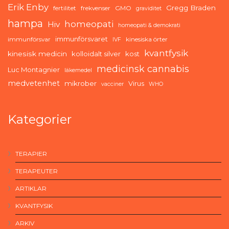
Erik Enby
Gregg Braden
fertilitet
frekvenser
GMO
graviditet
hampa
homeopati
Hiv
homeopati & demokrati
immunförsvaret
immunförsvar
kinesiska örter
IVF
kvantfysik
kinesisk medicin
kolloidalt silver
kost
medicinsk cannabis
Luc Montagnier
läkemedel
medvetenhet
mikrober
Virus
vacciner
WHO
Kategorier
TERAPIER
TERAPEUTER
ARTIKLAR
KVANTFYSIK
ARKIV