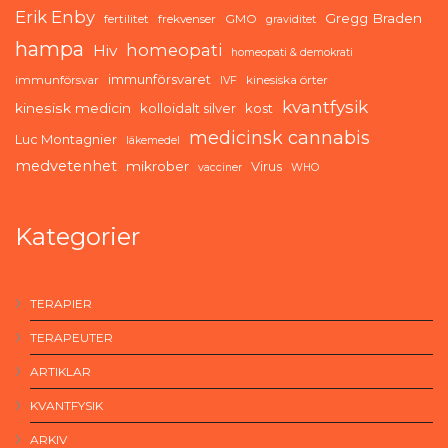
Erik Enby
Gregg Braden
fertilitet
frekvenser
GMO
graviditet
hampa
homeopati
Hiv
homeopati & demokrati
immunförsvaret
immunförsvar
kinesiska örter
IVF
kvantfysik
kinesisk medicin
kolloidalt silver
kost
medicinsk cannabis
Luc Montagnier
läkemedel
medvetenhet
mikrober
Virus
vacciner
WHO
Kategorier
TERAPIER
TERAPEUTER
ARTIKLAR
KVANTFYSIK
ARKIV