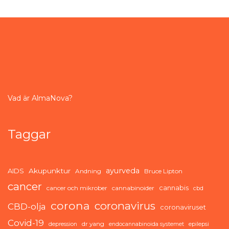
Vad är AlmaNova?
Taggar
ayurveda
AIDS
Akupunktur
Andning
Bruce Lipton
cancer
cannabis
cancer och mikrober
cannabinoider
cbd
corona
coronavirus
CBD-olja
coronaviruset
Covid-19
dr yang
depression
endocannabinoida systemet
epilepsi