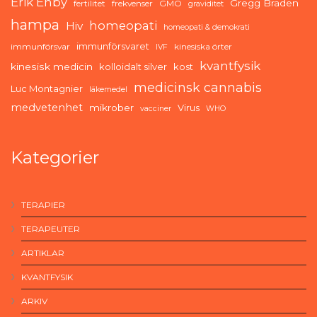
Erik Enby
Gregg Braden
fertilitet
frekvenser
GMO
graviditet
hampa
homeopati
Hiv
homeopati & demokrati
immunförsvaret
immunförsvar
kinesiska örter
IVF
kvantfysik
kinesisk medicin
kolloidalt silver
kost
medicinsk cannabis
Luc Montagnier
läkemedel
medvetenhet
mikrober
Virus
vacciner
WHO
Kategorier
TERAPIER
TERAPEUTER
ARTIKLAR
KVANTFYSIK
ARKIV