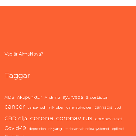
Vad är AlmaNova?
Taggar
ayurveda
AIDS
Akupunktur
Andning
Bruce Lipton
cancer
cannabis
cancer och mikrober
cannabinoider
cbd
corona
coronavirus
CBD-olja
coronaviruset
Covid-19
dr yang
depression
endocannabinoida systemet
epilepsi