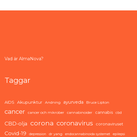
Vad är AlmaNova?
Taggar
ayurveda
AIDS
Akupunktur
Andning
Bruce Lipton
cancer
cannabis
cancer och mikrober
cannabinoider
cbd
corona
coronavirus
CBD-olja
coronaviruset
Covid-19
dr yang
depression
endocannabinoida systemet
epilepsi