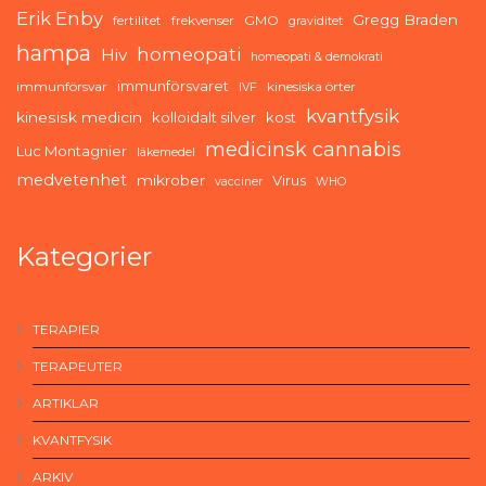
Erik Enby
Gregg Braden
fertilitet
frekvenser
GMO
graviditet
hampa
homeopati
Hiv
homeopati & demokrati
immunförsvaret
immunförsvar
kinesiska örter
IVF
kvantfysik
kinesisk medicin
kolloidalt silver
kost
medicinsk cannabis
Luc Montagnier
läkemedel
medvetenhet
mikrober
Virus
vacciner
WHO
Kategorier
TERAPIER
TERAPEUTER
ARTIKLAR
KVANTFYSIK
ARKIV