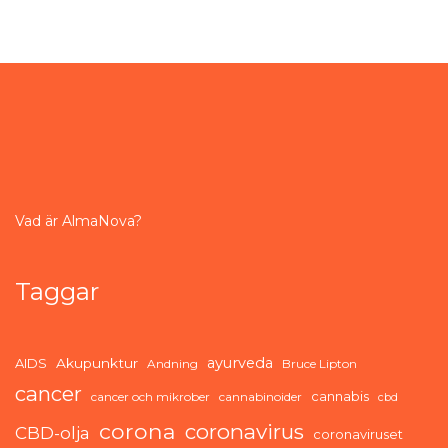
Vad är AlmaNova?
Taggar
ayurveda
AIDS
Akupunktur
Andning
Bruce Lipton
cancer
cannabis
cancer och mikrober
cannabinoider
cbd
corona
coronavirus
CBD-olja
coronaviruset