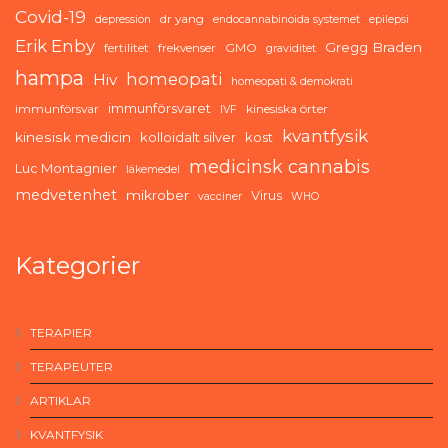
Covid-19
dr yang
depression
endocannabinoida systemet
epilepsi
Erik Enby
Gregg Braden
fertilitet
frekvenser
GMO
graviditet
hampa
homeopati
Hiv
homeopati & demokrati
immunförsvaret
immunförsvar
kinesiska örter
IVF
kvantfysik
kinesisk medicin
kolloidalt silver
kost
medicinsk cannabis
Luc Montagnier
läkemedel
medvetenhet
mikrober
Virus
vacciner
WHO
Kategorier
TERAPIER
TERAPEUTER
ARTIKLAR
KVANTFYSIK