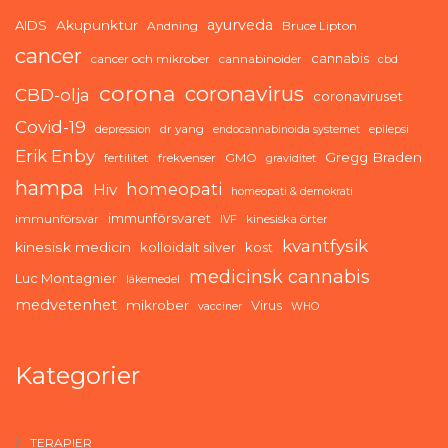
ayurveda
AIDS
Akupunktur
Andning
Bruce Lipton
cancer
cannabis
cancer och mikrober
cannabinoider
cbd
corona
coronavirus
CBD-olja
coronaviruset
Covid-19
dr yang
depression
endocannabinoida systemet
epilepsi
Erik Enby
Gregg Braden
fertilitet
frekvenser
GMO
graviditet
hampa
homeopati
Hiv
homeopati & demokrati
immunförsvaret
immunförsvar
kinesiska örter
IVF
kvantfysik
kinesisk medicin
kolloidalt silver
kost
medicinsk cannabis
Luc Montagnier
läkemedel
medvetenhet
mikrober
Virus
vacciner
WHO
Kategorier
TERAPIER