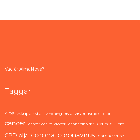
Vad är AlmaNova?
Taggar
ayurveda
AIDS
Akupunktur
Andning
Bruce Lipton
cancer
cannabis
cancer och mikrober
cannabinoider
cbd
corona
coronavirus
CBD-olja
coronaviruset