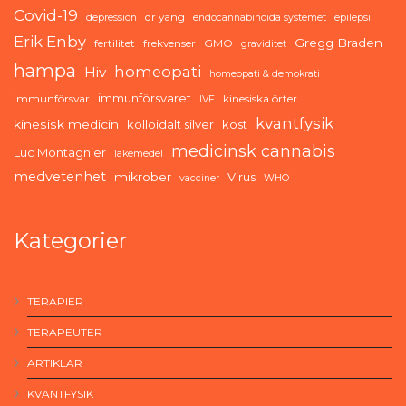
Covid-19
dr yang
depression
endocannabinoida systemet
epilepsi
Erik Enby
Gregg Braden
fertilitet
frekvenser
GMO
graviditet
hampa
homeopati
Hiv
homeopati & demokrati
immunförsvaret
immunförsvar
kinesiska örter
IVF
kvantfysik
kinesisk medicin
kolloidalt silver
kost
medicinsk cannabis
Luc Montagnier
läkemedel
medvetenhet
mikrober
Virus
vacciner
WHO
Kategorier
TERAPIER
TERAPEUTER
ARTIKLAR
KVANTFYSIK